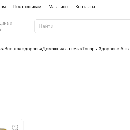
кам
Поставщикам
Магазины
Контакты
цина и
а
ка
Все для здоровья
Домашняя аптечка
Товары Здоровье Алт