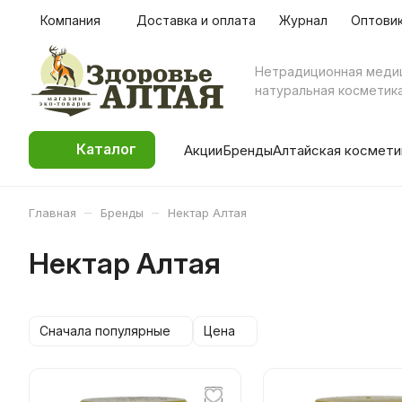
Компания
Доставка и оплата
Журнал
Оптови
Нетрадиционная меди
натуральная косметик
Каталог
Акции
Бренды
Алтайская космети
–
–
Главная
Бренды
Нектар Алтая
Нектар Алтая
Сначала популярные
Цена