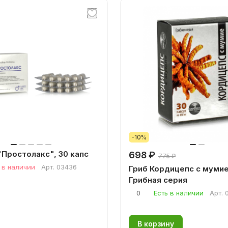
-10%
"Простолакс", 30 капс
698 ₽
775 ₽
 в наличии
Арт.
03436
Гриб Кордицепс с мумие,
Грибная серия
0
Есть в наличии
Арт.
В корзину