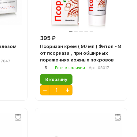
395 ₽
елезом
Псоризан крем ( 90 мл ) Фитол - 8
от псориаза , при обширных
поражениях кожных покровов
07847
5
Есть в наличии
Арт.
08017
В корзину