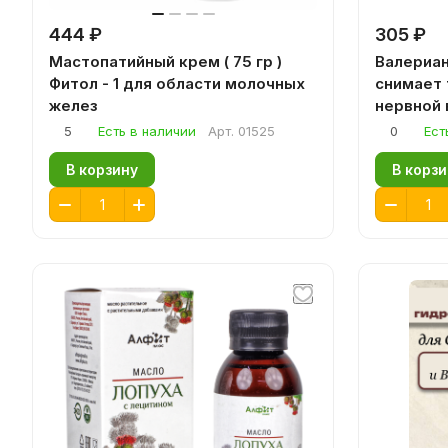
444 ₽
305 ₽
Мастопатийный крем ( 75 гр )
Валериана
Фитол - 1 для области молочных
снимает 
желез
нервной 
бессонни
5
Есть в наличии
Арт.
01525
0
Ест
В корзину
В корзи