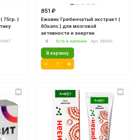
851 ₽
 75гр. )
Ежовик Гребенчатый экстракт (
тику
60капс.) для мозговой
активности и энергии
00447
0
Есть в наличии
Арт.
09503
В корзину