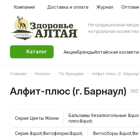
Компания
Доставка и оплата
Журнал
Оптови
Нетрадиционная меди
натуральная косметик
Каталог
Акции
Бренды
Алтайская космети
–
–
–
Главная
Каталог
По брендам
Алфит-плюс (г. Барнау
Алфит-плюс (г. Барнаул)
160
Бальзамы безалкогольные &quo
Серия Цветы Жизни
плюс&quot;
Серия &quot;Фитофлорис&quot;
Фитосборы &quot;Фи