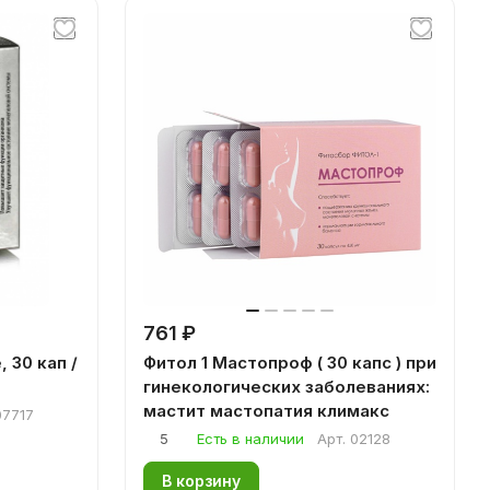
761 ₽
 30 кап /
Фитол 1 Мастопроф ( 30 капс ) при
гинекологических заболеваниях:
мастит мастопатия климакс
07717
5
Есть в наличии
Арт.
02128
В корзину