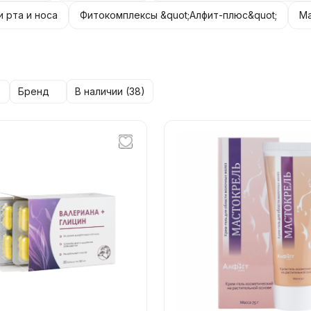
 рта и носа
Фитокомплексы &quot;Алфит-плюс&quot;
Ма
Бренд
В наличии (
38
)