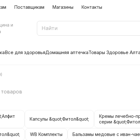
кам
Поставщикам
Магазины
Контакты
цина и
а
ка
Все для здоровья
Домашняя аптечка
Товары Здоровье Алт
л)
 товаров
t;Алфит
Кремы лечебно-п
Капсулы &quot;Фитол&quot;
серии &quot;Фитол
тол&quot;
WB Комплекты
Бальзамы медовые с иван-ча