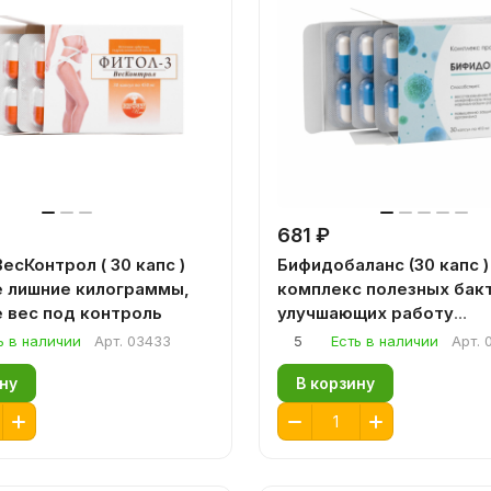
681 ₽
есКонтрол ( 30 капс )
Бифидобаланс (30 капс )
 лишние килограммы,
комплекс полезных бак
 вес под контроль
улучшающих работу
пищеварительного трак
ь в наличии
Арт.
03433
5
Есть в наличии
Арт.
ну
В корзину