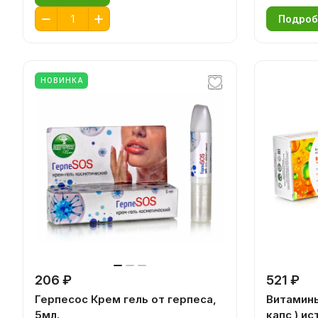
Подроб
НОВИНКА
206 ₽
521 ₽
Герпесос Крем гель от герпеса,
Витамины
5мл.
капс ) ис