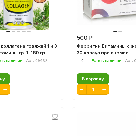
500 ₽
коллагена говяжий 1 и 3
Ферритин Витамины с ж
тамины гр В, 180 гр
30 капсул при анемии
ь в наличии
Арт.
09432
0
Есть в наличии
Арт.
ну
В корзину