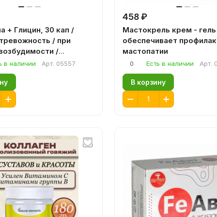
458 ₽
 + Глицин, 30 кап /
Мастокрель крем - гель (
тревожность / при
обеспечивает профилак
возбудимости /
мастопатии
це / вялом мозге
ь в наличии
Арт.
05557
0
Есть в наличии
Арт.
ну
В корзину