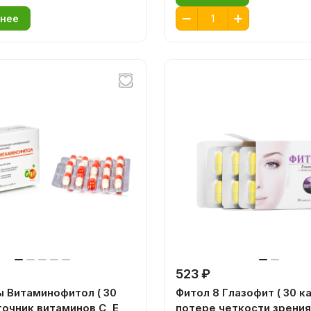
нее
523 ₽
 Витаминофитол ( 30
Фитол 8 Глазофит ( 30 ка
точник витаминов С, Е,
потере четкости зрения