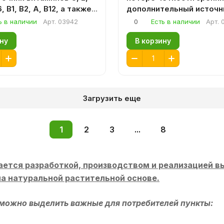
6, В1, В2, А, В12, а также
дополнительный источн
 кислоты и биотина
витамина С и бета – кар
ь в наличии
Арт.
03942
0
Есть в наличии
Арт.
ну
В корзину
Загрузить еще
1
2
3
...
8
ается разработкой, производством и реализацией 
а натуральной растительной основе.
 можно выделить важные для потребителей пункты: