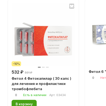
-10%
Фитол 6 
532 ₽
591 ₽
0
Нет
Фитол 4 Фитокапилар ( 30 капс )
для лечения и профилактики
тромбофлебита
0
Есть в наличии
Арт.
03434
В корзину