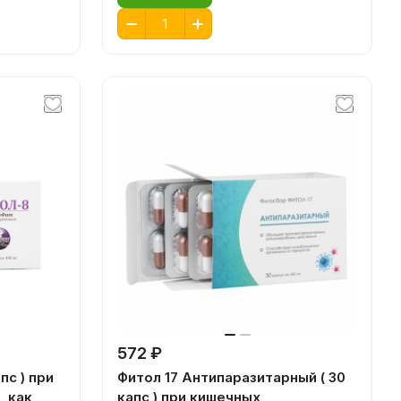
572 ₽
пс ) при
Фитол 17 Антипаразитарный ( 30
, как
капс ) при кишечных