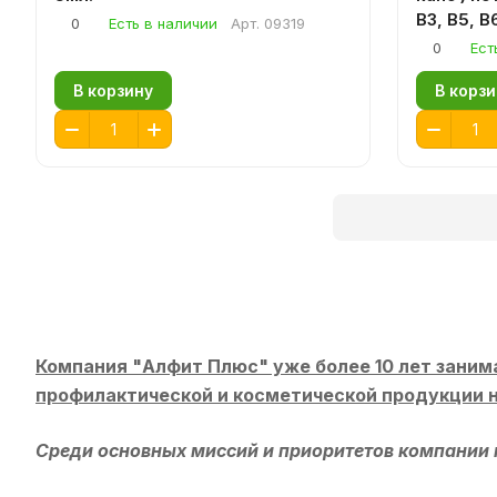
В3, В5, В
0
Есть в наличии
Арт.
09319
фолиевой
0
Ест
В корзину
В корзи
Компания "Алфит Плюс" уже более 10 лет заним
профилактической и косметической продукции н
Среди основных миссий и приоритетов компании