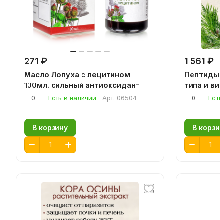
271 ₽
1 561 ₽
Масло Лопуха с лецитином
Пептиды 
100мл. сильный антиоксидант
типа и ви
0
Есть в наличии
Арт.
06504
0
Ест
В корзину
В корзи