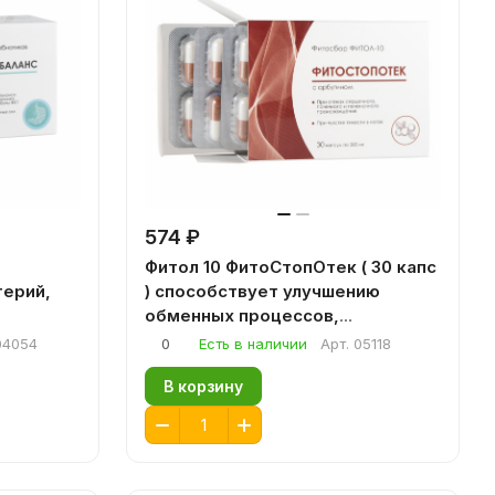
574 ₽
Фитол 10 ФитоСтопОтек ( 30 капс
терий,
) способствует улучшению
обменных процессов,
та
уменьшению отечности
04054
0
Есть в наличии
Арт.
05118
В корзину