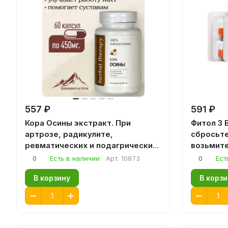
557 ₽
591 ₽
Кора Осины экстракт. При
Фитол 3 В
артрозе, радикулите,
сбросьте
ревматических и подагрических
возьмите
болях. антипаразит. 60 кап
0
Есть в наличии
Арт.
10873
0
Ест
В корзину
В корзи