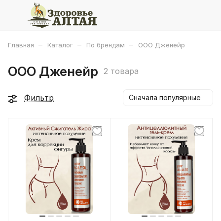
–
–
–
Главная
Каталог
По брендам
ООО Дженейр
ООО Дженейр
2 товара
Фильтр
Сначала популярные