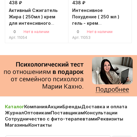
438 ₽
438 ₽
Активный Сжигатель
Интенсивное
Жира ( 250мл ) крем
Похудение ( 250 мл )
для интенсивного
гель - крем
похудения
антицеллюлитный
0
0
Нет в наличии
Нет в наличии
Арт.
11054
Арт.
11053
Каталог
Компания
Акции
Бренды
Доставка и оплата
Журнал
Оптовикам
Поставщикам
Консультации
Сотрудничество с фито-терапевтами
Реквизиты
Магазины
Контакты