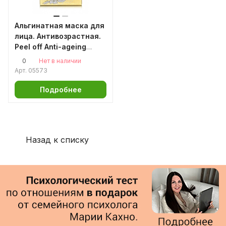
Альгинатная маска для
лица. Антивозрастная.
Peel off Anti-ageing
Mask 150мл/50гр.
0
Нет в наличии
Аромаджик
Арт.
05573
Подробнее
Назад к списку