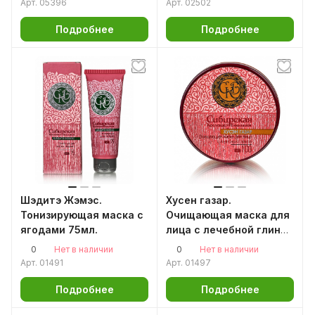
Арт.
05396
Арт.
02502
Подробнее
Подробнее
Шэдитэ Жэмэс.
Хусен газар.
Тонизирующая маска с
Очищающая маска для
ягодами 75мл.
лица с лечебной глиной
100мл.
0
0
Нет в наличии
Нет в наличии
Арт.
01491
Арт.
01497
Подробнее
Подробнее