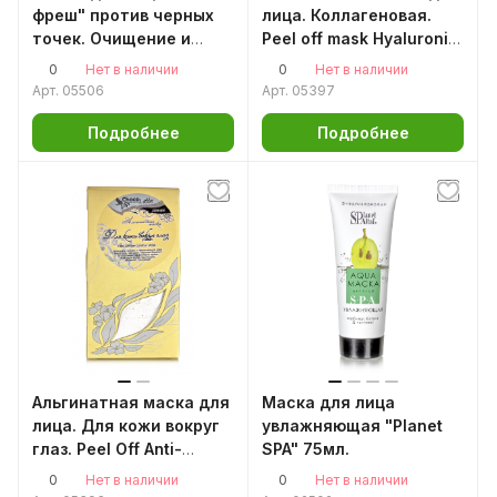
фреш" против черных
лица. Коллагеновая.
точек. Очищение и
Peel off mask Hyaluronic
сужение пор, 60 г
& Collagen 150мл/50гр.
0
0
Нет в наличии
Нет в наличии
Аромаджик
Аромаджик
Арт.
05506
Арт.
05397
Подробнее
Подробнее
Альгинатная маска для
Маска для лица
лица. Для кожи вокруг
увлажняющая "Planet
глаз. Peel Off Anti-
SPA" 75мл.
ageing Mask
0
0
Нет в наличии
Нет в наличии
150мл/50гр. Аромаджик