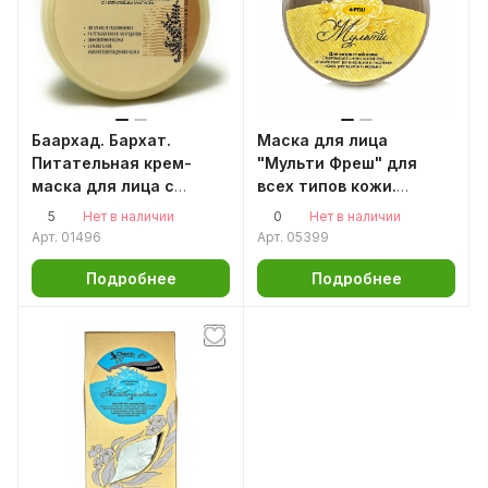
Баархад. Бархат.
Маска для лица
Питательная крем-
"Мульти Фреш" для
маска для лица с
всех типов кожи.
норковым маслом
Коррекция морщин,
5
0
Нет в наличии
Нет в наличии
100мл.
лифтинг, 60 гм
Арт.
01496
Арт.
05399
Аромаджик
Подробнее
Подробнее