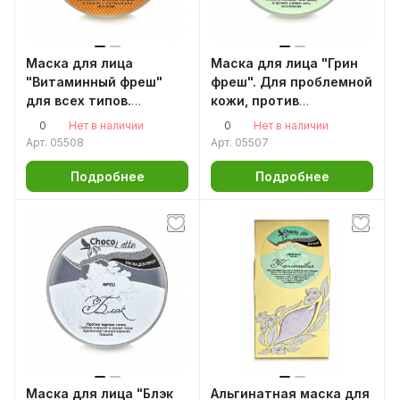
Маска для лица
Маска для лица "Грин
"Витаминный фреш"
фреш". Для проблемной
для всех типов.
кожи, против
Здоровый цвет лица, 60
воспалений 60 г
0
0
Нет в наличии
Нет в наличии
г Аромаджик
Аромаджик
Арт.
05508
Арт.
05507
Подробнее
Подробнее
Маска для лица "Блэк
Альгинатная маска для