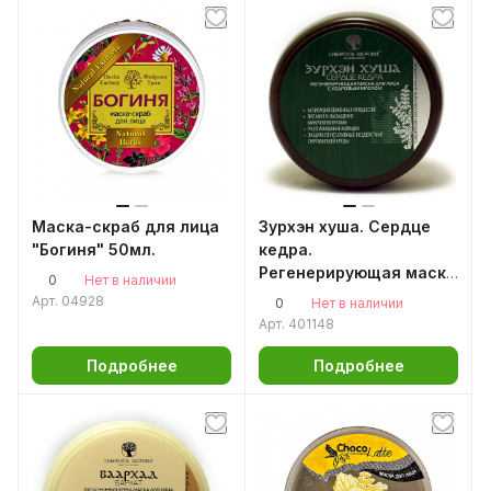
Маска-скраб для лица
Зурхэн хуша. Сердце
"Богиня" 50мл.
кедра.
Регенерирующая маска
0
Нет в наличии
для лица 100мл.
Арт.
04928
0
Нет в наличии
Арт.
401148
Подробнее
Подробнее