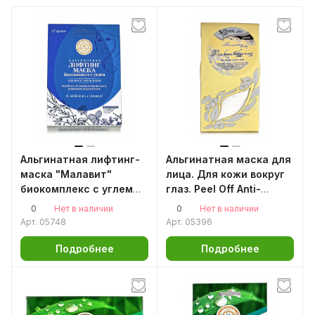
Альгинатная лифтинг-
Альгинатная маска для
маска "Малавит"
лица. Для кожи вокруг
биокомплекс с углем
глаз. Peel Off Anti-
15гр.
ageing Mask
0
0
Нет в наличии
Нет в наличии
150мл/50гр. Аромаджик
Арт.
05748
Арт.
05396
Подробнее
Подробнее