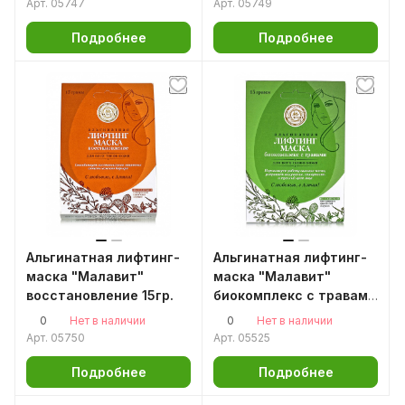
Арт.
05747
Арт.
05749
Подробнее
Подробнее
Альгинатная лифтинг-
Альгинатная лифтинг-
маска "Малавит"
маска "Малавит"
восстановление 15гр.
биокомплекс с травами
15гр. Малавит
0
0
Нет в наличии
Нет в наличии
Арт.
05750
Арт.
05525
Подробнее
Подробнее