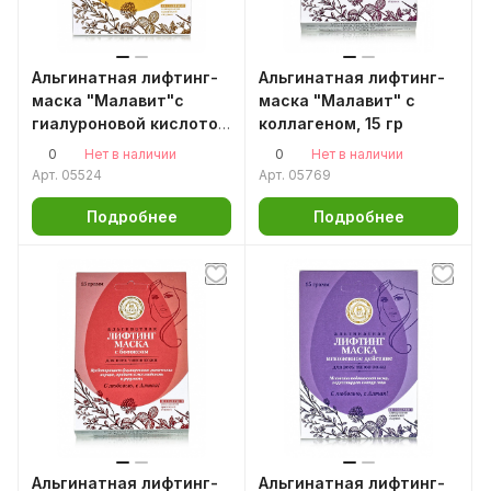
Альгинатная лифтинг-
Альгинатная лифтинг-
маска "Малавит"с
маска "Малавит" с
гиалуроновой кислотой
коллагеном, 15 гр
15гр. Малавит
0
0
Нет в наличии
Нет в наличии
Арт.
05524
Арт.
05769
Подробнее
Подробнее
Альгинатная лифтинг-
Альгинатная лифтинг-