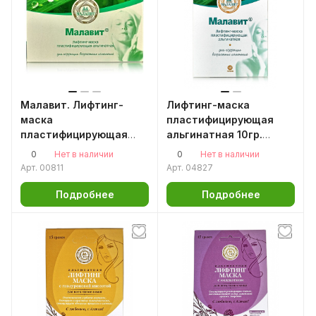
Малавит. Лифтинг-
Лифтинг-маска
маска
пластифицирующая
пластифицирующая
альгинатная 10гр.
альгинатная 500гр.
Малавит
0
0
Нет в наличии
Нет в наличии
Для коррекции
Арт.
00811
Арт.
04827
возрастных изменений
Подробнее
Подробнее