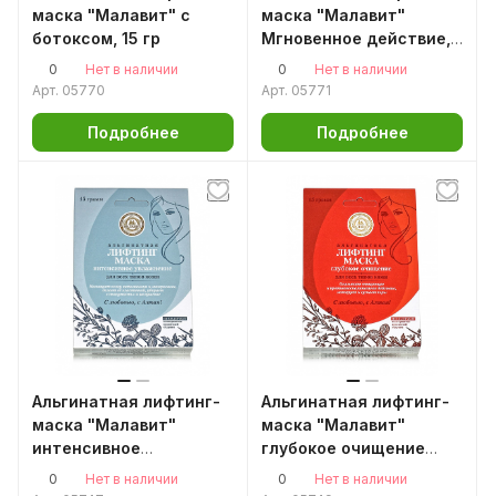
маска "Малавит" с
маска "Малавит"
ботоксом, 15 гр
Мгновенное действие,
15 г
0
0
Нет в наличии
Нет в наличии
Арт.
05770
Арт.
05771
Подробнее
Подробнее
Альгинатная лифтинг-
Альгинатная лифтинг-
маска "Малавит"
маска "Малавит"
интенсивное
глубокое очищение
увлажнение 15гр.
15гр.
0
0
Нет в наличии
Нет в наличии
Малавит