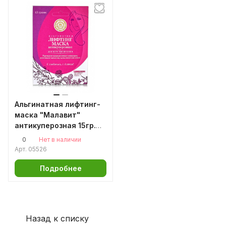
Альгинатная лифтинг-
маска "Малавит"
антикуперозная 15гр.
Малавит
0
Нет в наличии
Арт.
05526
Подробнее
Назад к списку