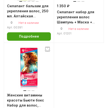
Силапант бальзам для
1 350 ₽
укрепления волос, 250
Силапант набор для
мл. Алтайская
укрепления волос
пантовая косметика
Шампунь + Маска +
0
Нет в наличии
Бальзам / Алтайская
Арт.
00391
0
Нет в наличии
пантовая косметика
Арт.
01201
Подробнее
Женские витамины
красоты Бьюти бокс
Набор для волос,