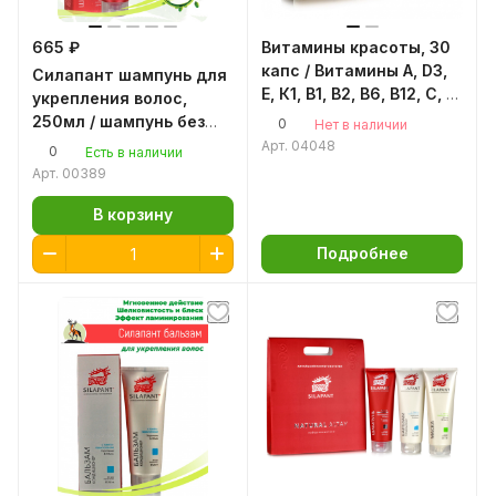
665 ₽
Витамины красоты, 30
капс / Витамины А, D3,
Силапант шампунь для
Е, К1, В1, В2, В6, В12, С, Q
укрепления волос,
10, фолиевая кислота
250мл / шампунь без
0
Нет в наличии
парабенов, силиконов /
Арт.
04048
0
Есть в наличии
Алтайская пантовая
Арт.
00389
косметика
В корзину
Подробнее