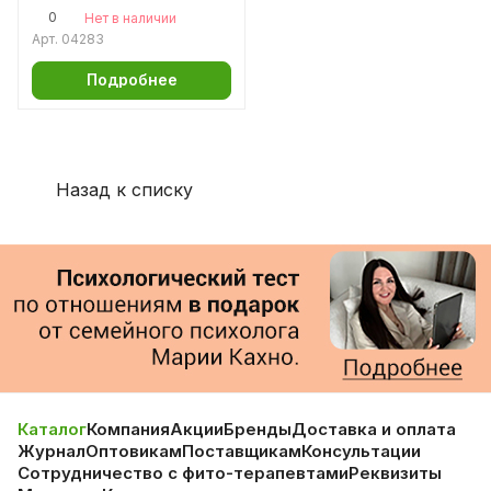
ногтей и кожи
0
Нет в наличии
Арт.
04283
Подробнее
Назад к списку
Каталог
Компания
Акции
Бренды
Доставка и оплата
Журнал
Оптовикам
Поставщикам
Консультации
Сотрудничество с фито-терапевтами
Реквизиты