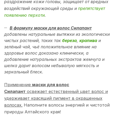
раздражение кожи головы, защищает от вредных
воздействий окружающей среды и
препятствует
появлению перхоти
.
В формулу маски для волос Силапант
добавлены натуральные вытяжки из экологически
чистых растений, таких так
береза
,
крапива
и
зелёный чай, чьё положительное влияние на
здоровье волос доказано клинически, а
добавление натуральных экстрактов жемчуга и
шелка дарит волосам небывалую мягкость и
зеркальный блеск.
Применение
маски для волос
Силапант
освежает естественный цвет волос и
удерживает красящий пигмент в окрашенных
волосах.
Наполните волосы энергией и чистотой
природы Алтайского края!