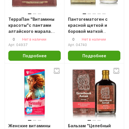
ТерраПан "Витамины
Пантогематоген с
красоты"с пантами
красной щеткой и
алтайского марала.
боровой маткой
2*135 капсул (Полный
(женская красота). 30
0
0
Нет в наличии
Нет в наличии
курс) Пантопроект
капсул по 500мг
Арт.
04937
Арт.
04740
Подробнее
Подробнее
Женские витамины
Бальзам "Целебный