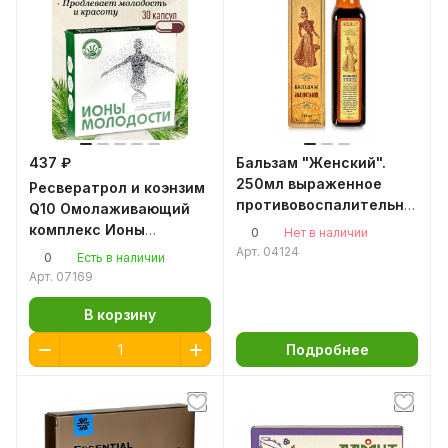
437 ₽
Бальзам "Женский".
250мл выраженное
Ресвератрол и коэнзим
противовоспалительное
Q10 Омолаживающий
действие
комплекс Ионы
0
Нет в наличии
молодости
Арт.
04124
0
Есть в наличии
Арт.
07169
В корзину
Подробнее