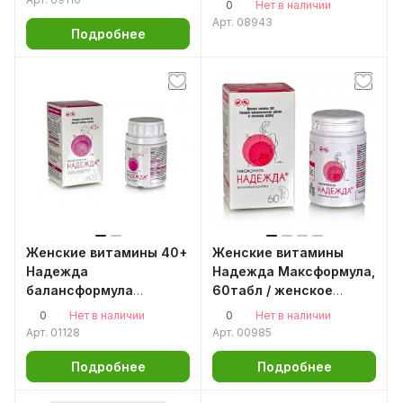
0
Нет в наличии
Oxitin / ликопин / L
Арт.
08943
Подробнее
тирозин
Женские витамины 40+
Женские витамины
Надежда
Надежда Максформула,
балансформула
60табл / женское
снимает симптомы
здоровье / дягиль /
0
0
Нет в наличии
Нет в наличии
климакса, 60таблеток
боровая матка
Арт.
01128
Арт.
00985
по 0,5г
Подробнее
Подробнее