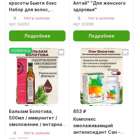
красоты Бьюти бокс
Алтай" "Для женского
Набор для волос,
здоровья"
ногтей и кожи
0
0
Нет в наличии
Нет в наличии
Арт.
04283
Арт.
02998
Подробнее
Подробнее
НОВИНКА
Бальзам Болотова,
853 ₽
500мл / иммунитет /
Комплекс
омоложение / янтарная
омолаживающий
кислота
антиоксидант Сан -
0
Нет в наличии
Окситин, 60 капс / Sun-
Арт.
09110