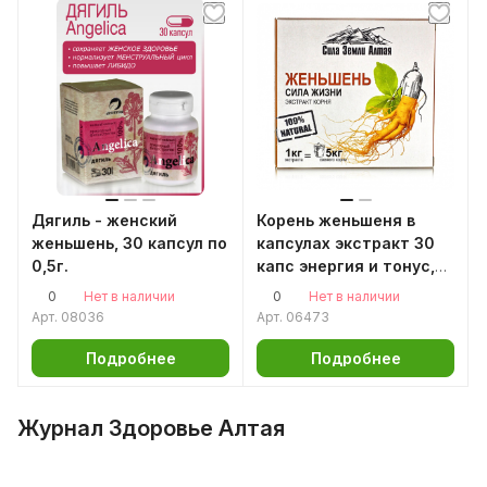
Дягиль - женский
Корень женьшеня в
женьшень, 30 капсул по
капсулах экстракт 30
0,5г.
капс энергия и тонус,
физическая и
0
0
Нет в наличии
Нет в наличии
умственная активность
Арт.
08036
Арт.
06473
Подробнее
Подробнее
Журнал Здоровье Алтая