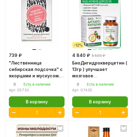
-12%
739 ₽
4 840 ₽
5 500 ₽
"Лиственница
БиоДигидрокверцетин (
сибирская подсочка" с
13гр ) улучшает
якорцами и мускусом.
мозговое
Женское долголетие.
кровообращение,
0
0
Есть в наличии
Есть в наличии
30 капсул 0,5гр.
нормализует вязкость
Арт.
05730
Арт.
07435
Сашера-Мед
крови.
В корзину
В корзину