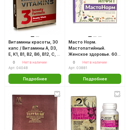
Витамины красоты, 30
Масто Норм.
капс / Витамины А, D3,
Мастопатийный.
Е, К1, В1, В2, В6, В12, С, Q
Женское здоровье. 60
10, фолиевая кислота
капсул по 410мг.
0
0
Нет в наличии
Нет в наличии
Арт.
04048
Арт.
03881
Подробнее
Подробнее