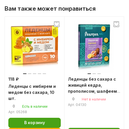
Вам также может понравиться
118 ₽
Леденцы без сахара с
живицей кедра,
Леденцы с имбирем и
прополисом, шалфеем,
медом без сахара, 10
10 шт по 3.2 гр
шт.
0
Нет в наличии
Арт.
04130
0
Есть в наличии
Арт.
05268
В корзину