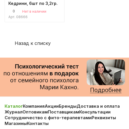
Кедрини, 6шт по 3,2гр.
0
Нет в наличии
Арт.
08666
Назад к списку
Каталог
Компания
Акции
Бренды
Доставка и оплата
Журнал
Оптовикам
Поставщикам
Консультации
Сотрудничество с фито-терапевтами
Реквизиты
Магазины
Контакты