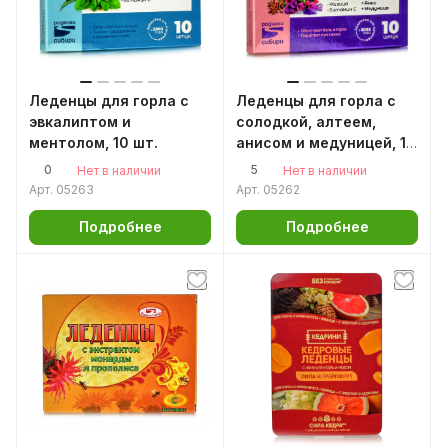
Леденцы для горла с
Леденцы для горла с
эвкалиптом и
солодкой, алтеем,
ментолом, 10 шт.
анисом и медуницей, 10
шт.
0
5
Нет в наличии
Нет в наличии
Арт.
05263
Арт.
05262
Подробнее
Подробнее