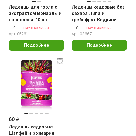
Леденцы для горла с
Леденцы кедровые без
экстрактом монарды и
сахара Липа и
прополиса, 10 шт.
грейпфрут Кедрини,
6шт по 3,2гр.
0
0
Нет в наличии
Нет в наличии
Арт.
05261
Арт.
08667
Подробнее
Подробнее
60 ₽
Леденцы кедровые
Шалфей и розмарин