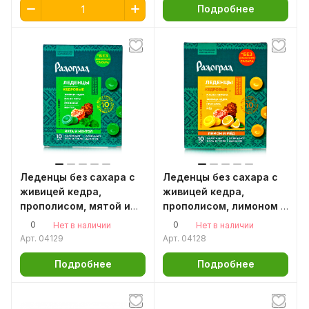
Подробнее
Леденцы без сахара с
Леденцы без сахара с
живицей кедра,
живицей кедра,
прополисом, мятой и
прополисом, лимоном и
ментолом, 10шт по
мёдом, 10 шт по 3.2 гр
0
0
Нет в наличии
Нет в наличии
3.2гр.
Арт.
04129
Арт.
04128
Подробнее
Подробнее