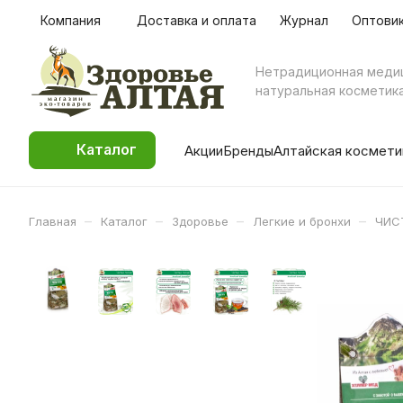
Компания
Доставка и оплата
Журнал
Оптови
Нетрадиционная меди
натуральная косметик
Каталог
Акции
Бренды
Алтайская космети
–
–
–
–
Главная
Каталог
Здоровье
Легкие и бронхи
ЧИСТ