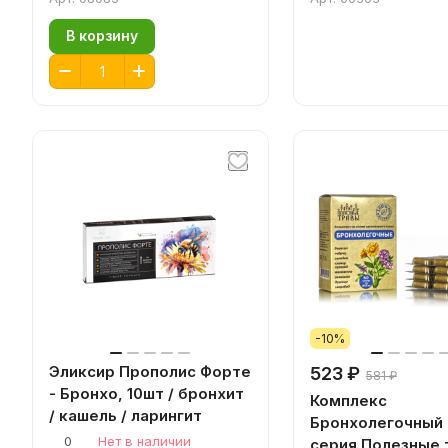
В корзину
-10%
Эликсир Прополис Форте
523 ₽
581 ₽
- Бронхо, 10шт / бронхит
Комплекс
/ кашель / ларингит
Бронхолегочный 
0
Нет в наличии
серия Полезные 