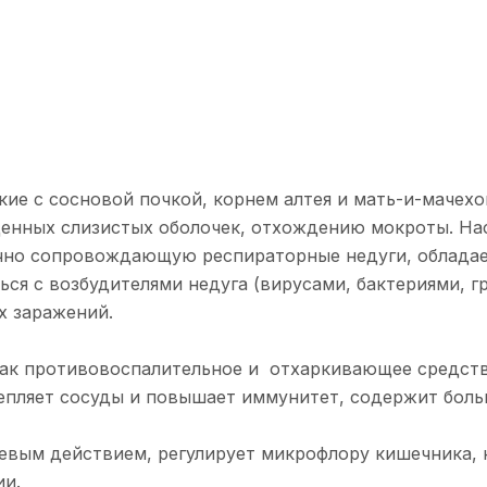
кие с сосновой почкой, корнем алтея и мать-и-мачех
енных слизистых оболочек, отхождению мокроты. На
ычно сопровождающую респираторные недуги, обладае
я с возбудителями недуга (вирусами, бактериями, гр
х заражений.
ак противовоспалительное и отхаркивающее средств
пляет сосуды и повышает иммунитет, содержит боль
евым действием, регулирует микрофлору кишечника,
ии.