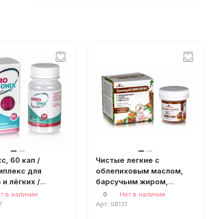
с, 60 кап /
Чистые легкие с
мплекс для
облепиховым маслом,
 и лёгких /
барсучьим жиром,
 /
солодкой и корнем
т в наличии
0
Нет в наличии
вирусное / при
алтея 30 капсул
7
Арт.
08131
 / при ангине /