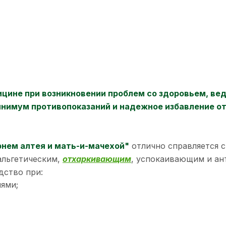
ине при возникновении проблем со здоровьем, вед
нимум противопоказаний и надежное избавление от 
рнем алтея и мать-и-мачехой"
отлично справляется 
альгетическим,
отхаркивающим
, успокаивающим и ан
дство при:
ями;