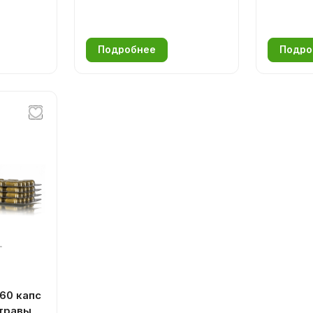
при сил
Подробнее
Подро
60 капс
травы