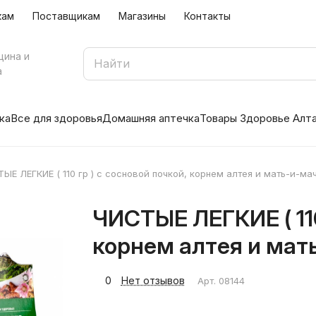
кам
Поставщикам
Магазины
Контакты
цина и
а
ка
Все для здоровья
Домашняя аптечка
Товары Здоровье Алт
ЫЕ ЛЕГКИЕ ( 110 гр ) с сосновой почкой, корнем алтея и мать-и-ма
ЧИСТЫЕ ЛЕГКИЕ ( 110
корнем алтея и мат
0
Нет отзывов
Арт.
08144