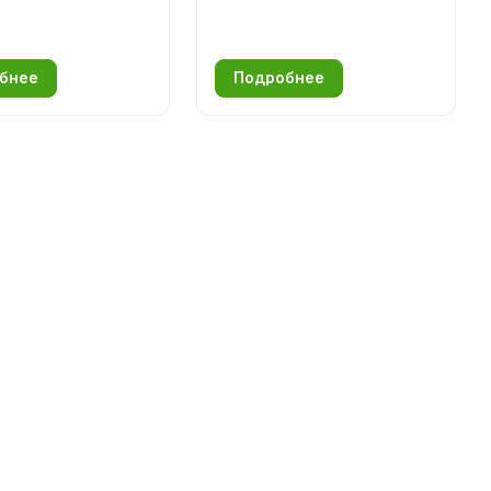
ьном кашле
бнее
Подробнее