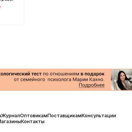
и
а
Журнал
Оптовикам
Поставщикам
Консультации
Магазины
Контакты