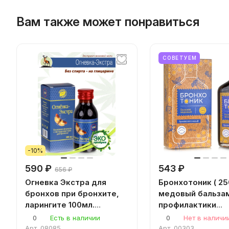
Вам также может понравиться
СОВЕТУЕМ
-10%
590 ₽
543 ₽
656 ₽
Огневка Экстра для
Бронхотоник ( 25
бронхов при бронхите,
медовый бальза
ларингите 100мл.
профилактики
восковая моль настойка
простудных и бр
0
Есть в наличии
0
Нет в наличи
пчелиной огневки
легочных заболе
Арт.
08085
Арт.
00303