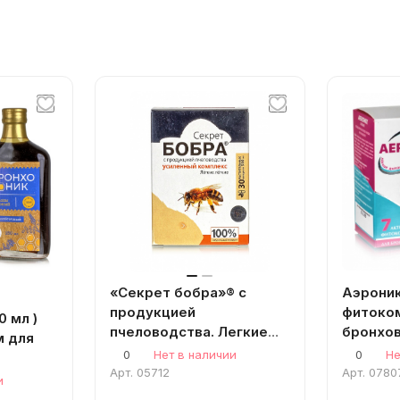
«Секрет бобра»® с
Аэроник
продукцией
фитоко
0 мл )
пчеловодства. Легкие
бронхов
м для
легкие. 30 капсул по 0,5г.
AERONIX
0
Нет в наличии
0
Не
Сашера-Мед
противо
Арт.
05712
Арт.
0780
онхо-
и
бронхите
ваний