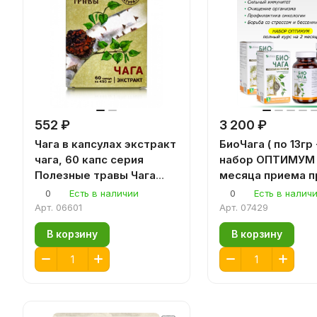
552 ₽
3 200 ₽
Чага в капсулах экстракт
БиоЧага ( по 13гр 
чага, 60 капс серия
набор ОПТИМУМ 
Полезные травы Чага
месяца приема при
березовая натуральная,
аллергии,
0
Есть в наличии
0
Есть в налич
чага березовый гриб,
предотвращает
Арт.
06601
Арт.
07429
алтайская чага
нагноение ран
В корзину
В корзину