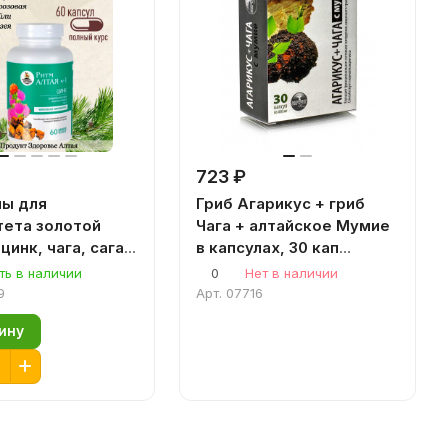
723 ₽
ны для
Гриб Агарикус + гриб
ета золотой
Чага + алтайское Мумие
цинк, чага, саган
в капсулах, 30 кап
итм Алтая
Грибная серия
ть в наличии
0
Нет в наличии
сидант
9
Арт.
07716
зину