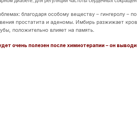
харном диабете, для регуляции частоты сердечных сокраще
блемах: благодаря особому веществу – гингеролу – п
вения простатита и аденомы. Имбирь разжижает кров
убы, положительно влияет на память.
удет очень полезен после химиотерапии – он вывод