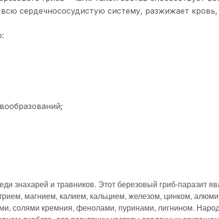
 всю сердечнососудистую систему, разжижает кровь,
:
овообразований;
ди знахарей и травников. Этот березовый гриб-паразит я
рием, магнием, калием, кальцием, железом, цинком, алюми
и, солями кремния, фенолами, пуринами, лигнином. Народ