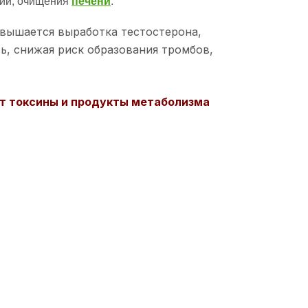
ний, очищения
печени
.
овышается выработка тестостерона,
ь, снижая риск образования тромбов,
ит токсины и продукты метаболизма