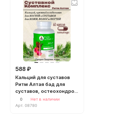
588 ₽
Кальций для суставов
Ритм Алтая бад для
суставов, остеохондроз,
артроз, от боли в
0
Нет в наличии
суставах кальций для
Арт.
08780
женщин