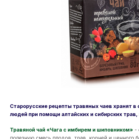
Старорусские рецепты травяных чаев хранят в 
людей при помощи алтайских и сибирских трав, 
Травяной чай «Чага с имбирем и шиповником»
- 
полезную смесь плодов, трав, корней и ценного 