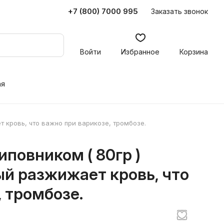
+7 (800) 7000 995
Заказать звонок
Войти
Избранное
Корзина
ая
 кровь, что важно при варикозе, тромбозе.
повником ( 80гр )
ый разжижает кровь, что
 тромбозе.