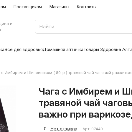
кам
Поставщикам
Магазины
Контакты
цина и
а
ка
Все для здоровья
Домашняя аптечка
Товары Здоровье Алт
 с Имбирем и Шиповником ( 80гр ) травяной чай чаговый разжижает
Чага с Имбирем и Ши
травяной чай чагов
важно при варикозе,
0
Нет отзывов
Арт.
07440