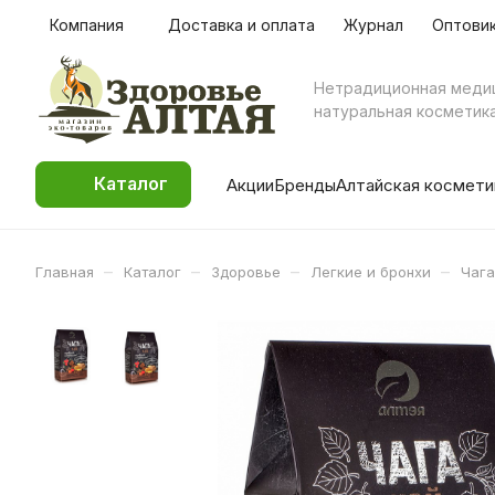
Компания
Доставка и оплата
Журнал
Оптови
Нетрадиционная меди
натуральная косметик
Каталог
Акции
Бренды
Алтайская космети
–
–
–
–
Главная
Каталог
Здоровье
Легкие и бронхи
Чага