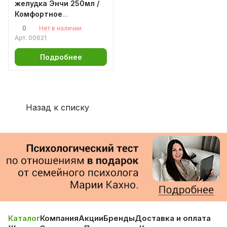
желудка Энчи 250мл /
Комфортное
пищеварение / для
0
Нет в наличии
регулярного стула /
Арт.
00621
гастрит / дуоденит /
колит / запор / кожные
Подробнее
аллергические реакции
Назад к списку
Каталог
Компания
Акции
Бренды
Доставка и оплата