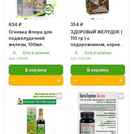
634 ₽
354 ₽
Огневка Флора для
ЗДОРОВЫЙ ЖЕЛУДОК (
поджелудочной
110 гр ) с
железы, 100мл
подорожником, корнем
восковая моль
лопуха и ромашкой.
0
0
Есть в наличии
Есть в наличии
настойка пчелиной
Арт.
08885
Арт.
08938
огневки
В корзину
В корзину