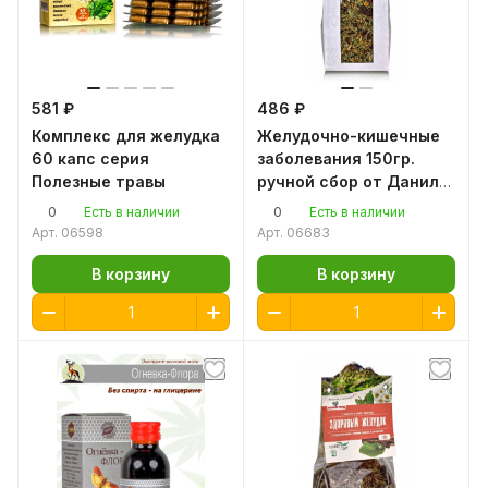
581 ₽
486 ₽
Комплекс для желудка
Желудочно-кишечные
60 капс серия
заболевания 150гр.
Полезные травы
ручной сбор от Данилы
Травника
0
0
Есть в наличии
Есть в наличии
Арт.
06598
Арт.
06683
В корзину
В корзину