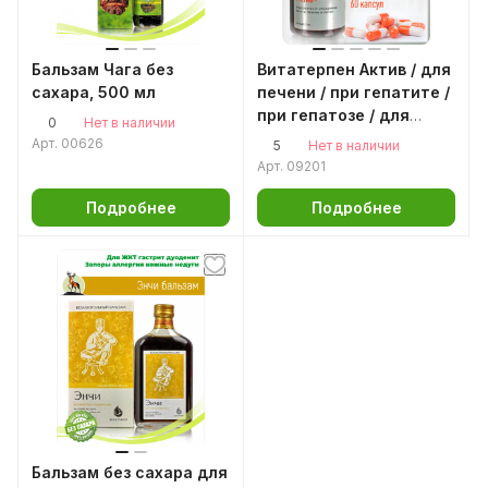
Бальзам Чага без
Витатерпен Актив / для
сахара, 500 мл
печени / при гепатите /
при гепатозе / для
0
Нет в наличии
почек / для
Арт.
00626
5
Нет в наличии
пищеварения / для
Арт.
09201
поджелудочной железы
/ для селезенки /
Подробнее
Подробнее
противовоспалительное
/ 60капс.
Бальзам без сахара для