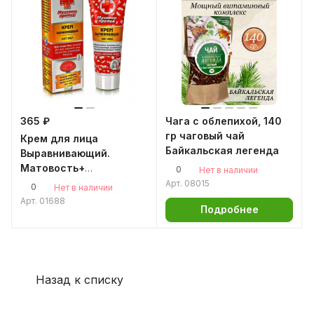
365 ₽
Чага с облепихой, 140
гр чаговый чай
Крем для лица
Байкальская легенда
Выравнивающий.
Матовость+
0
Нет в наличии
обновление. 75мл
Арт.
08015
0
Нет в наличии
Арт.
01688
Подробнее
Назад к списку