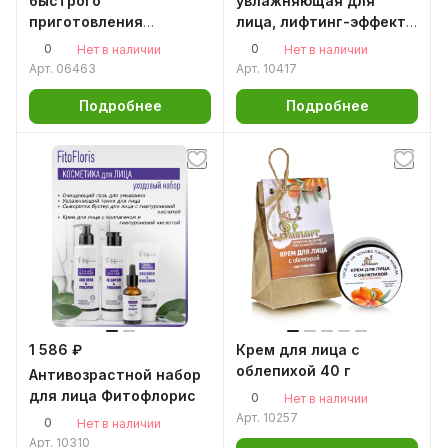
быстрого
увлажняющая для
приготовления
лица, лифтинг-эффект
Облепиховый, 250 гр.
50мл
0
0
Нет в наличии
Нет в наличии
Арт.
06463
Арт.
10417
Подробнее
Подробнее
1 586 ₽
Крем для лица с
облепихой 40 г
Антивозрастной набор
для лица Фитофлорис
0
Нет в наличии
Арт.
10257
0
Нет в наличии
Арт.
10310