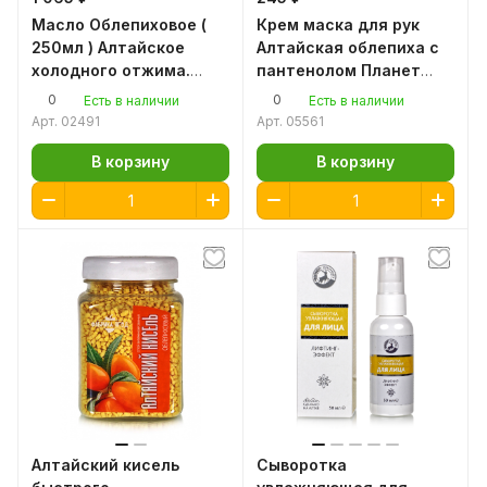
Масло Облепиховое (
Крем маска для рук
250мл ) Алтайское
Алтайская облепиха с
холодного отжима.
пантенолом Планет
Original Altay
СПА, 100 мл.
0
0
Есть в наличии
Есть в наличии
Арт.
02491
Арт.
05561
В корзину
В корзину
Алтайский кисель
Сыворотка