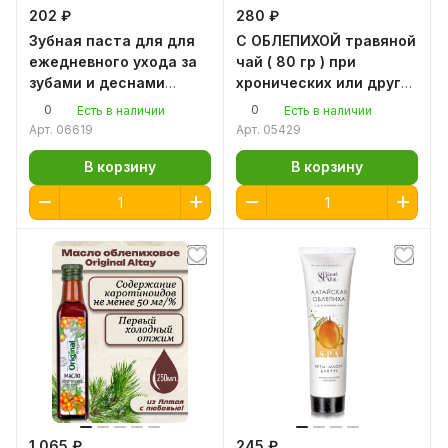
202 ₽
280 ₽
Зубная паста для для
С ОБЛЕПИХОЙ травяной
ежедневного ухода за
чай ( 80 гр ) при
зубами и деснами
хронических или других
"Облепиха - прополис"
формах болезней
0
0
Есть в наличии
Есть в наличии
75мл
кишечника или печени
Арт.
06619
Арт.
05429
В корзину
В корзину
1 065 ₽
245 ₽