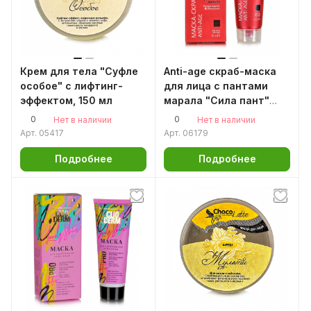
Крем для тела "Суфле
Anti-age скраб-маска
особое" с лифтинг-
для лица с пантами
эффектом, 150 мл
марала "Сила пант"
75мл.
0
0
Нет в наличии
Нет в наличии
Арт.
05417
Арт.
06179
Подробнее
Подробнее