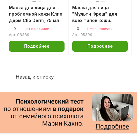
Маска для лица для
Маска для лица
проблемной кожи Клио
"Мульти Фреш" для
Дерм Clio Derm, 75 мл
всех типов кожи.
Коррекция морщин,
0
0
Нет в наличии
Нет в наличии
лифтинг, 60 гм
Арт.
08389
Арт.
05399
Аромаджик
Подробнее
Подробнее
Назад к списку