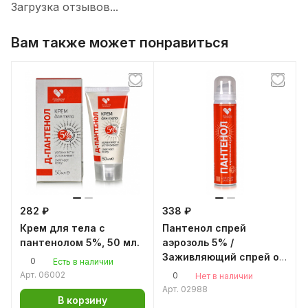
Загрузка отзывов...
Вам также может понравиться
282 ₽
338 ₽
Крем для тела с
Пантенол спрей
пантенолом 5%, 50 мл.
аэрозоль 5% /
Заживляющий спрей от
0
Есть в наличии
солнечных ожогов,
Арт.
06002
0
Нет в наличии
укусов, мгновенно
Арт.
02988
питает сухую кожу
В корзину