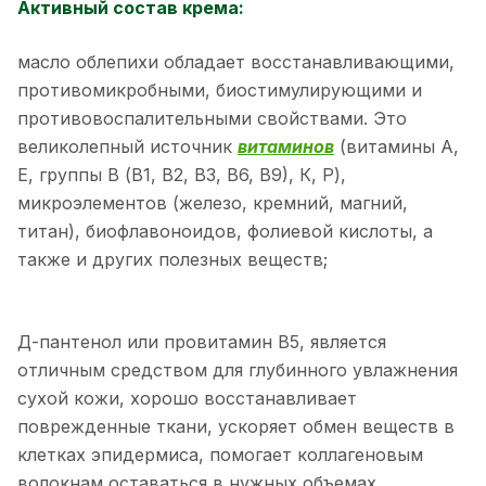
Активный состав крема:
масло облепихи обладает восстанавливающими,
противомикробными, биостимулирующими и
противовоспалительными свойствами. Это
великолепный источник
витаминов
(витамины А,
Е, группы В (В1, В2, B3, B6, В9), К, Р),
микроэлементов (железо, кремний, магний,
титан), биофлавоноидов, фолиевой кислоты, а
также и других полезных веществ;
Д-пантенол или провитамин В5, является
отличным средством для глубинного увлажнения
сухой кожи, хорошо восстанавливает
поврежденные ткани, ускоряет обмен веществ в
клетках эпидермиса, помогает коллагеновым
волокнам оставаться в нужных объемах,