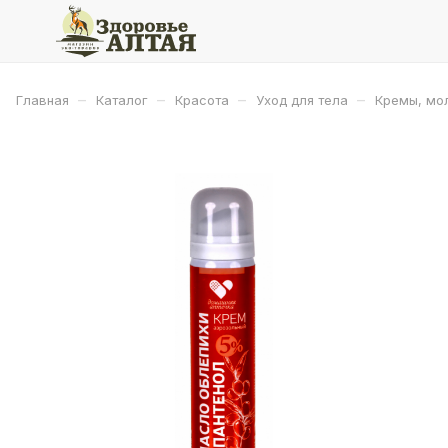
–
–
–
–
Главная
Каталог
Красота
Уход для тела
Кремы, мол