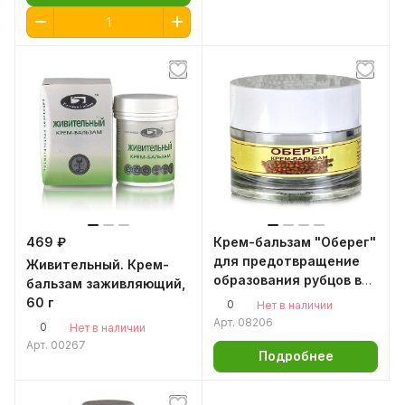
469 ₽
Крем-бальзам "Оберег"
для предотвращение
Живительный. Крем-
образования рубцов в
бальзам заживляющий,
месте повреждения
60 г
0
Нет в наличии
кожи, 50мл
Арт.
08206
0
Нет в наличии
Арт.
00267
Подробнее