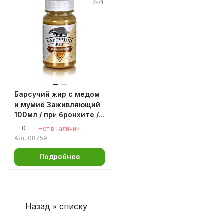
Барсучий жир с медом
и мумиё Заживляющий
100мл / при бронхите /
от сильного кашля
0
Нет в наличии
Арт.
08759
Подробнее
Назад к списку