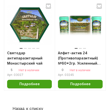
Святодар
Алфит-актив 24
антипаразитарный
(Противопаразитный)
Монастырский чай
№60*2гр. Усиленный.
30 утро + 30 вечер
5
0
Нет в наличии
Нет в наличии
Арт.
03027
Арт.
03245
Подробнее
Подробнее
Назад к списку