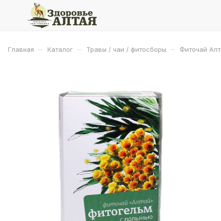
–
–
–
Главная
Каталог
Травы / чаи / фитосборы
Фиточай Алт