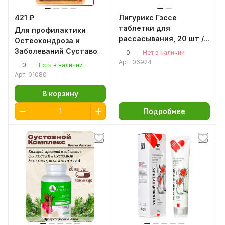
421 ₽
Лигурикс Гэссе
таблетки для
Для профилактики
рассасывания, 20 шт /
Остеохондроза и
снижение давления /
Заболеваний Суставов
0
Нет в наличии
снятие головной боли /
Алфит 7 ( 60 по 2 гр )
Арт.
06924
0
Есть в наличии
нормализация пульса /
фитосбор
Арт.
01080
укрепление сосудов
В корзину
Подробнее