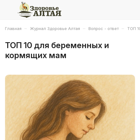
–
–
–
Главная
Журнал Здоровье Алтая
Вопрос - ответ
ТОП 1
ТОП 10 для беременных и
кормящих мам