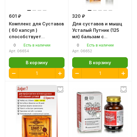
601 ₽
320 ₽
Комплекс для Суставов
Для суставов и мышц
( 60 капсул )
Усталый Путник (125
способствует
мл) бальзам с
устранению болей в
Пчелиным ядом
0
0
Есть в наличии
Есть в наличии
суставах, снятию
Арт.
06654
Арт.
06652
воспалительных
процессов
В корзину
В корзину