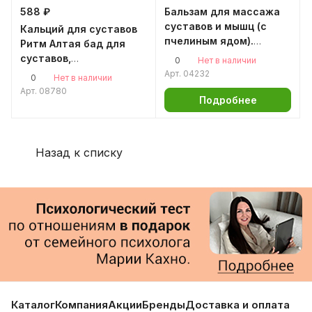
588 ₽
Бальзам для массажа
суставов и мышц (с
Кальций для суставов
пчелиным ядом).
Ритм Алтая бад для
"Усталый путник®" 150
суставов,
0
Нет в наличии
мл.
остеохондроз, артроз,
Арт.
04232
0
Нет в наличии
от боли в суставах
Арт.
08780
Подробнее
кальций для женщин
Назад к списку
Каталог
Компания
Акции
Бренды
Доставка и оплата