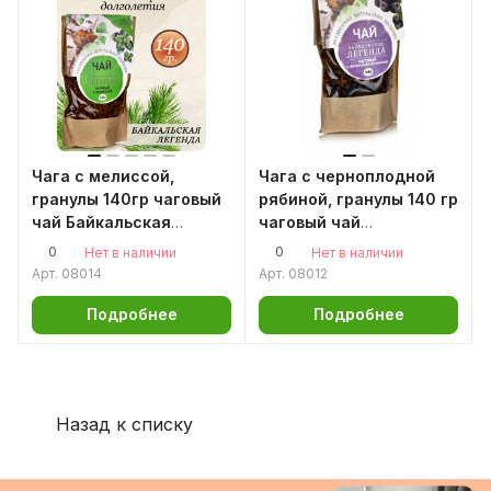
Чага с мелиссой,
Чага с черноплодной
гранулы 140гр чаговый
рябиной, гранулы 140 гр
чай Байкальская
чаговый чай
легенда
Байкальская легенда
0
0
Нет в наличии
Нет в наличии
Арт.
08014
Арт.
08012
Подробнее
Подробнее
Назад к списку