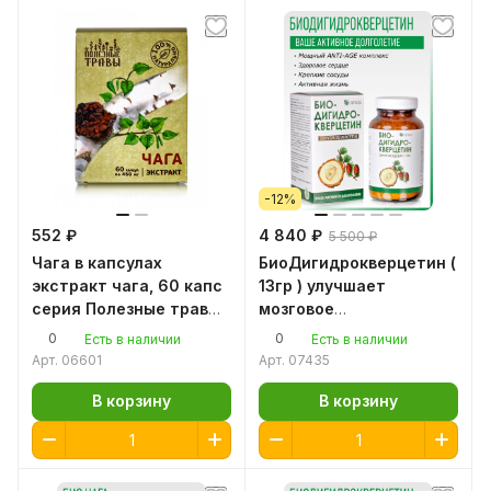
-12%
552 ₽
4 840 ₽
5 500 ₽
Чага в капсулах
БиоДигидрокверцетин (
экстракт чага, 60 капс
13гр ) улучшает
серия Полезные травы
мозговое
Чага березовая
кровообращение,
0
0
Есть в наличии
Есть в наличии
натуральная, чага
нормализует вязкость
Арт.
06601
Арт.
07435
березовый гриб,
крови.
алтайская чага
В корзину
В корзину