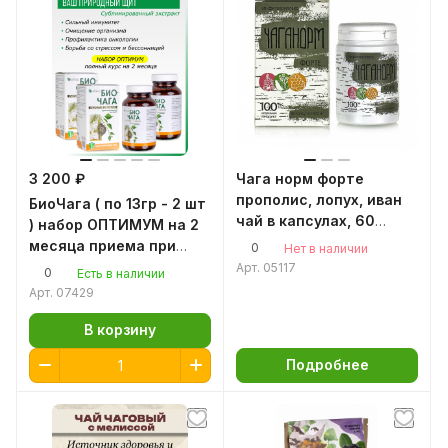
3 200 ₽
Чага норм форте
прополис, лопух, иван
БиоЧага ( по 13гр - 2 шт
чай в капсулах, 60
) набор ОПТИМУМ на 2
капсул Чага березовая
месяца приема при
0
Нет в наличии
натуральная, чага
аллергии,
Арт.
05117
0
Есть в наличии
березовый гриб,
предотвращает
Арт.
07429
алтайская чага
нагноение ран
В корзину
Подробнее