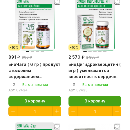
-10%
-10%
891 ₽
2 570 ₽
990 ₽
2 855 ₽
БиоЧага ( 6 гр ) продукт
БиоДигидрокверцетин (
с высоким
5гр ) уменьшается
содержанием
вероятность сердечно-
доступного меланина,
сосудистых
0
0
Есть в наличии
Есть в наличии
а также ценных
заболеваний
Арт.
07434
Арт.
07433
полисахаридов
В корзину
В корзину