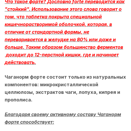
Что такое форте? Дословно
forte переводится как
"стойкий". Использование этого слова говорит о
том, что таблетка покрыта специальной
кишечнорастворимой оболочкой, которая, в
отличие от стандартной формы, не
переваривается в желудке на 80% или даже и
больше. Таким образом большинство ферментов
доходит до 12-перстной кишки, где и начинает
действовать.
Чаганорм форте состоит только из натуральных
компонентов: микрокристаллической
целлюлозы, экстрактов чаги, лопуха, кипрея и
прополиса.
Благодаря своему активному составу Чаганорм
форте способствует: