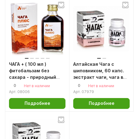
ЧАГА + ( 100 мл )
Алтайская Чага с
фитобальзам без
шиповником, 60 капс.
сахара - природный
экстракт чаги, чага в
антиоксидант
капсулах, Чага
0
0
Нет в наличии
Нет в наличии
березовая
Арт.
08006
Арт.
07979
натуральная, чага
березовый гриб,
Подробнее
Подробнее
алтайская чага для
иммунитета