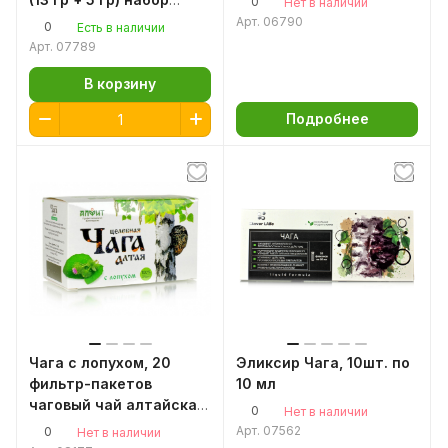
0
Нет в наличии
от вагиноза, 10 шт Жива
ИНТЕНСИВ удвоенная
Арт.
06790
0
Есть в наличии
защита в период
Арт.
07789
вирусов
В корзину
Подробнее
Чага с лопухом, 20
Эликсир Чага, 10шт. по
фильтр-пакетов
10 мл
чаговый чай алтайская
0
Нет в наличии
чага чай
Арт.
07562
0
Нет в наличии