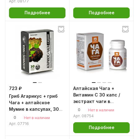
Арт.
08177
Подробнее
Подробнее
723 ₽
Алтайская Чага +
Витамин C 30 капс /
Гриб Агарикус + гриб
экстракт чаги в
Чага + алтайское
капсулах / чага в
Мумие в капсулах, 30
0
Нет в наличии
капсулах / для ЖКТ /
кап Грибная серия
Арт.
08754
0
Нет в наличии
для микрофлоры / для
Арт.
07716
иммунитета
Подробнее