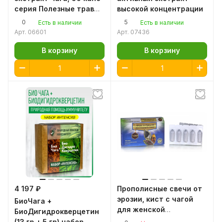
серия Полезные травы
высокой концентрации
Чага березовая
0
5
Есть в наличии
Есть в наличии
натуральная, чага
Арт.
06601
Арт.
07436
березовый гриб,
алтайская чага
В корзину
В корзину
4 197 ₽
Прополисные свечи от
эрозии, кист с чагой
БиоЧага +
для женской
БиоДигидрокверцетин
мочеполовой системы
(13 гр + 5 гр) набор