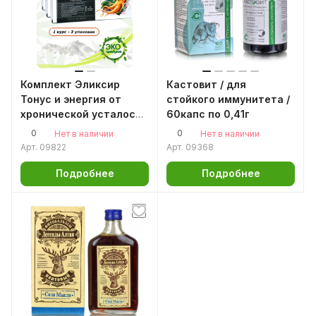
Комплект Эликсир
Кастовит / для
Тонус и энергия от
стойкого иммунитета /
хронической усталости
60капс по 0,41г
3 шт.
0
0
Нет в наличии
Нет в наличии
Арт.
09822
Арт.
09368
Подробнее
Подробнее