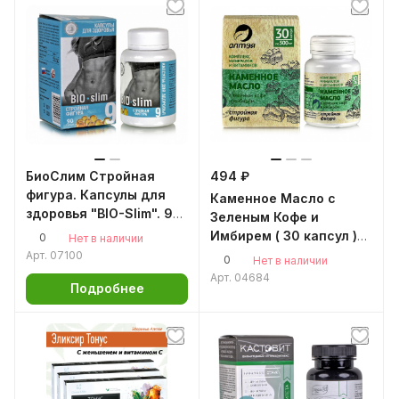
БиоСлим Стройная
494 ₽
фигура. Капсулы для
Каменное Масло с
здоровья "BIO-Slim". 90
Зеленым Кофе и
капсул по 0,3гр
Имбирем ( 30 капсул )
0
Нет в наличии
стройная фигура
Арт.
07100
0
Нет в наличии
Арт.
04684
Подробнее