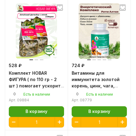
528 ₽
724 ₽
Комплект НОВАЯ
Витамины для
ФИГУРА ( по 110 гр - 2
иммунитета золотой
шт ) помогает ускорить
корень, цинк, чага,
обмен веществ,
саган дайля Ритм
0
0
Есть в наличии
Есть в наличии
очистить организм от
Алтая антиоксидант
Арт.
09884
Арт.
08779
шлаков
В корзину
В корзину