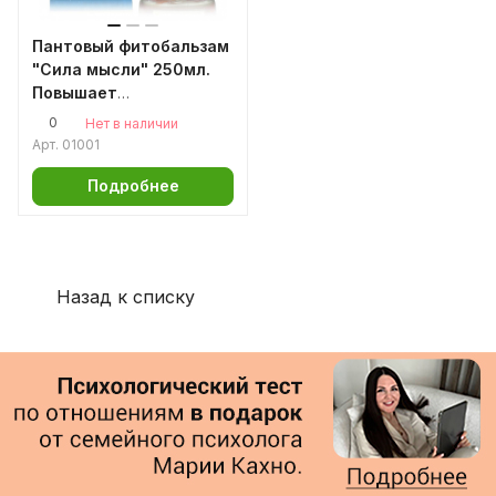
Пантовый фитобальзам
"Сила мысли" 250мл.
Повышает
работоспособность,
0
Нет в наличии
жизненный тонус,
Арт.
01001
защитные и
энергетические
Подробнее
резервы организма
Назад к списку