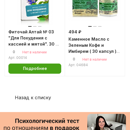
Фиточай Алтай № 03
494 ₽
"Для Похудения с
Каменное Масло с
кассией и мятой". 30 ф/
Зеленым Кофе и
п
Имбирем ( 30 капсул )
0
Нет в наличии
стройная фигура
Арт.
00014
0
Нет в наличии
Арт.
04684
Подробнее
Назад к списку