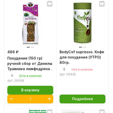
486 ₽
BodyCof supresso. Кофе
для похудения (УТРО)
Похудение (150 гр)
80гр.
ручной сбор от Данилы
Травника лимфодренаж
0
Нет в наличии
очищение
Арт.
06925
0
Есть в наличии
Арт.
06068
В корзину
Подробнее