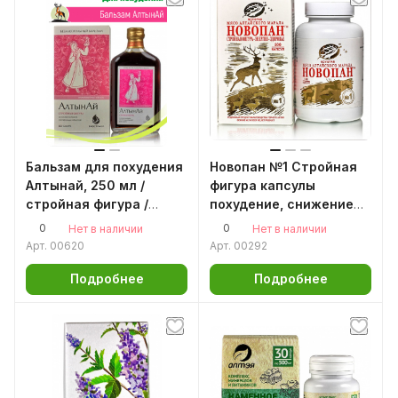
Бальзам для похудения
Новопан №1 Стройная
Алтынай, 250 мл /
фигура капсулы
стройная фигура /
похудение, снижение
бальзам похудей-ка /
веса, жиросжигатель
0
0
Нет в наличии
Нет в наличии
без сахара
Арт.
00620
Арт.
00292
Подробнее
Подробнее