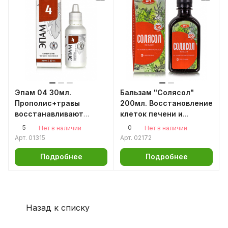
Эпам 04 30мл.
Бальзам "Солясол"
Прополис+травы
200мл. Восстановление
восстанавливают
клеток печени и
клетки печени,
поджелудочной
5
0
Нет в наличии
Нет в наличии
желчного и
Арт.
01315
Арт.
02172
поджелудочной
Подробнее
Подробнее
Назад к списку