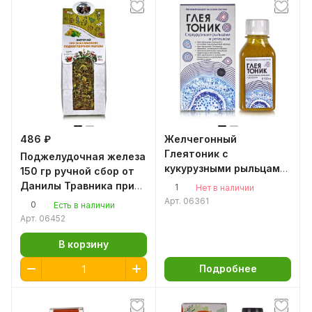
486 ₽
Желчегонный
Глеятоник с
Поджелудочная железа
кукурузными рыльцами
150 гр ручной сбор от
для поджелудочной
Данилы Травника при
1
Нет в наличии
железы
панкреатите
Арт.
06361
0
Есть в наличии
Арт.
06452
В корзину
Подробнее