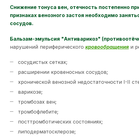
Снижение тонуса вен, отечность постепенно пр
признаках венозного застоя необходимо занять
сосудов.
Бальзам-эмульсия "Антиварикоз" (противоотёч
нарушений периферического
кровообращения
и р
сосудистых сетках;
расширении кровеносных сосудов;
хронической венозной недостаточности I-II ст
варикозе;
тромбозах вен;
тромбофлебите;
посттромботических состояниях;
липодерматосклерозе;