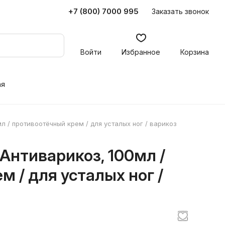
+7 (800) 7000 995
Заказать звонок
Войти
Избранное
Корзина
ая
л / противоотёчный крем / для усталых ног / варикоз
Антиварикоз, 100мл /
 / для усталых ног /