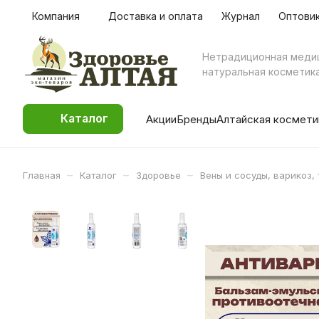
Компания
Доставка и оплата
Журнал
Оптови
Нетрадиционная меди
натуральная косметик
Каталог
Акции
Бренды
Алтайская космети
–
–
–
Главная
Каталог
Здоровье
Вены и сосуды, варикоз,