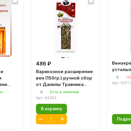
Венокре
486 ₽
усталых
ки
Варикозное расширение
0
Не
и
вен (150гр.) ручной сбор
Арт.
0377
зни
от Данилы Травника
разжижает кровь,
ии
0
Есть в наличии
укрепляет капилляры
Арт.
02263
В корзину
Подро