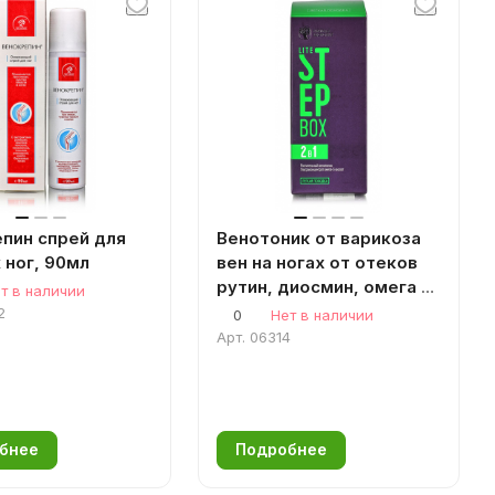
пин спрей для
Венотоник от варикоза
 ног, 90мл
вен на ногах от отеков
рутин, диосмин, омега 3
т в наличии
для вен и сосудов Набор
2
0
Нет в наличии
Степ Бокс
Арт.
06314
бнее
Подробнее