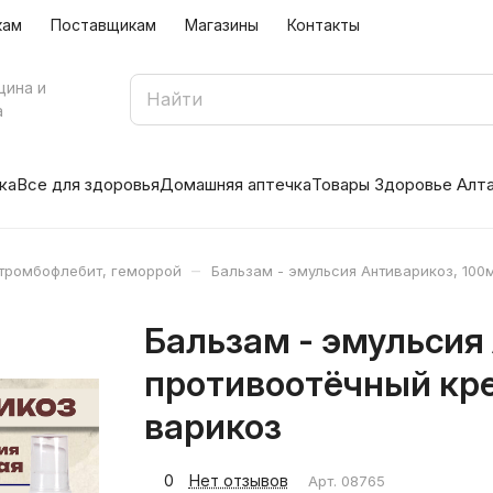
кам
Поставщикам
Магазины
Контакты
цина и
а
ка
Все для здоровья
Домашняя аптечка
Товары Здоровье Алт
–
 тромбофлебит, геморрой
Бальзам - эмульсия Антиварикоз, 100м
Бальзам - эмульсия 
противоотёчный крем
варикоз
0
Нет отзывов
Арт.
08765