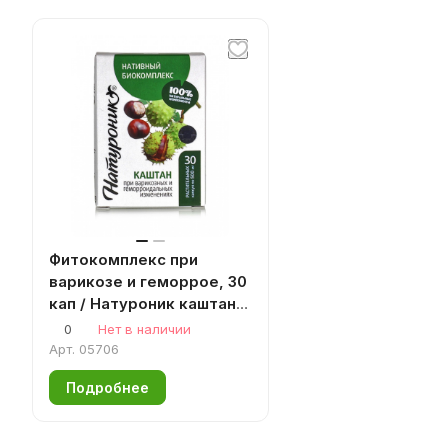
Фитокомплекс при
варикозе и геморрое, 30
кап / Натуроник каштан
от геморроя / от
0
Нет в наличии
варикоза
Арт.
05706
Подробнее