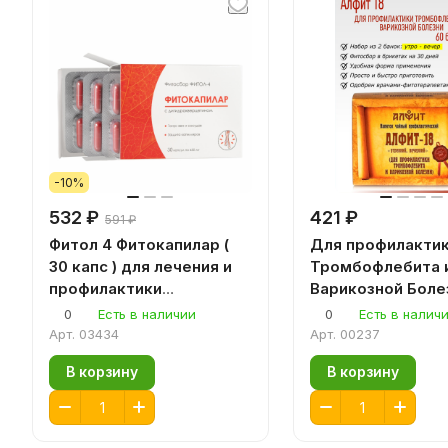
-10%
532 ₽
421 ₽
591 ₽
Фитол 4 Фитокапилар (
Для профилакти
30 капс ) для лечения и
Тромбофлебита 
профилактики
Варикозной Боле
тромбофлебита
Алфит 18 ( 60 по гр.)
0
Есть в наличии
0
Есть в налич
фитосбор
Арт.
03434
Арт.
00237
В корзину
В корзину