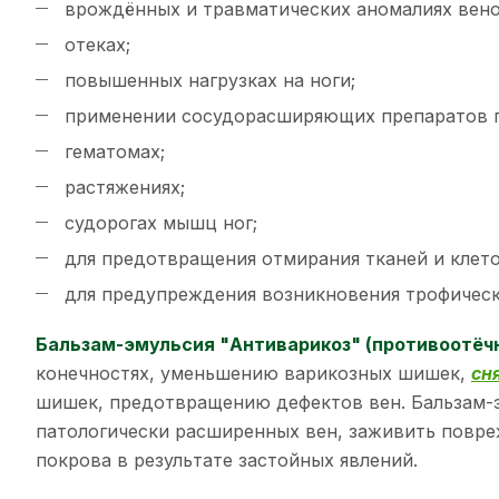
врождённых и травматических аномалиях вено
отеках;
повышенных нагрузках на ноги;
применении сосудорасширяющих препаратов
гематомах;
растяжениях;
судорогах мышц ног;
для предотвращения отмирания тканей и клето
для предупреждения возникновения трофическ
Бальзам-эмульсия "Антиварикоз" (противоотёч
конечностях, уменьшению варикозных шишек,
сн
шишек, предотвращению дефектов вен. Бальзам-э
патологически расширенных вен, заживить повре
покрова в результате застойных явлений.