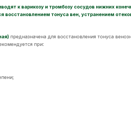
иводят к варикозу и тромбозу сосудов нижних конеч
ся восстановлением тонуса вен, устранением отеко
ная)
предназначена для восстановления тонуса веноз
екомендуется при:
епени;