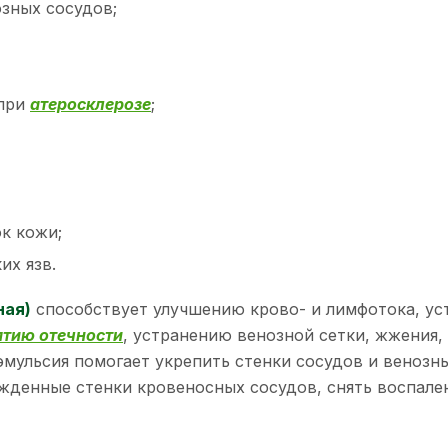
зных сосудов;
 при
атеросклерозе
;
к кожи;
их язв.
ная)
способствует улучшению крово- и лимфотока, ус
ятию отечности
, устранению венозной сетки, жжения,
мульсия помогает укрепить стенки сосудов и венозны
жденные стенки кровеносных сосудов, снять воспале