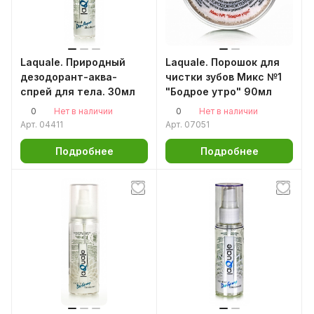
представлены как монолитные твёрдые
натуральные дезодоранты, так и
дезодоранты-спреи.
Laquale. Природный
Laquale. Порошок для
дезодорант-аква-
чистки зубов Микс №1
спрей для тела. 30мл
"Бодрое утро" 90мл
0
0
Нет в наличии
Нет в наличии
Арт.
04411
Арт.
07051
Подробнее
Подробнее