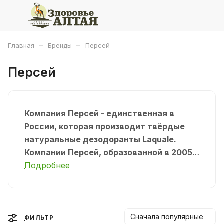
–
–
Главная
Бренды
Персей
Персей
Компания Персей - единственная в
России, которая производит твёрдые
натуральные дезодоранты Laquale.
Компании Персей, образованной в 2005
году, удалось восстановить технологию
Подробнее
производства натуральных квасцовых
дезодорантов, которую утратили в 1991
году.
Сначала популярные
ФИЛЬТР