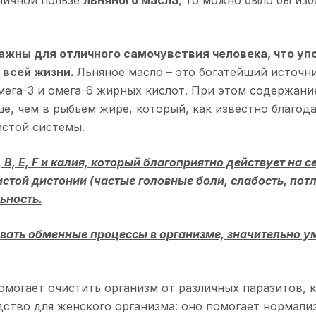
аничной пользе
льняного масла
, то можно было бы изб
ажны для отличного самочувствия человека, что уп
е всей жизни.
Льняное масло – это богатейший источн
омега-3 и омега-6 жирных кислот. При этом содержа
е, чем в рыбьем жире, который, как известно благо
истой системы.
В, Е, F и калия, который благоприятно действует на
истой дистонии (частые головные боли, слабость, пот
ьность.
вать обменные процессы в организме, значительно у
омогает очистить организм от различных паразитов, 
дство для женского организма: оно помогает нормали