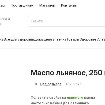
кам
Поставщикам
Магазины
Контакты
цина и
а
ка
Все для здоровья
Домашняя аптечка
Товары Здоровье Алт
Масло льняное, 250
0
Нет отзывов
Арт.
05196
Полезные свойства
льняного
масла
настолько важны для отличного