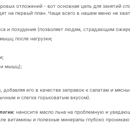
овых отложений - вот основная цель для занятий спо
дят на первый план. Чаще всего в нашем меню не хва
са и похудения (позволяет людям, страдающим ожирен
мышц после нагрузки;
и;
 и мышц);
и
, добавляя его в качестве заправок к салатам и мяс
ычным и слегка горьковатым вкусом).
логии
: наносите масло льна на проблемную и увядающ
ле витамины и полезные минералы глубоко проникают 