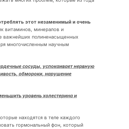
ежать многих проблем, которые из года
отреблять этот незаменимый и очень
ик витаминов, минералов и
ние важнейших полиненасыщенных
даря многочисленным научным
 сердечные сосуды, успокаивает нервную
ливость, обмороки, нарушение
меньшить уровень холестерина и
которые находятся в теле каждого
зовать гормональный фон, который