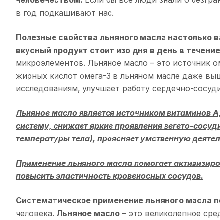
человечеством.
Если бы все люди знали о безгр
в год подкашивают нас.
Полезные свойства льняного масла настолько в
вкусный продукт стоит изо дня в день в течени
микроэлементов. Льняное масло – это источник 
жирных кислот омега-3 в льняном масле даже выш
исследованиям, улучшает работу сердечно-сосуд
Льняное масло
является источником витаминов А, 
систему, снижает яркие проявления вегето-сосуд
температуры тела), проясняет умственную деятел
Применение
льняного масла
помогает активизиро
повысить эластичность кровеносных сосудов.
Систематическое применение
льняного масла
п
человека.
Льняное масло
– это великолепное сре