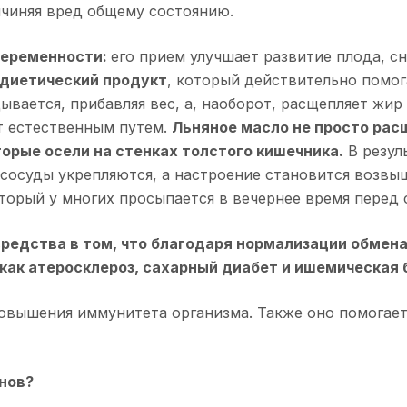
ичиняя вред общему состоянию.
беременности:
его прием улучшает развитие плода, с
диетический продукт
, который действительно помог
ывается, прибавляя вес, а, наоборот, расщепляет жир
т естественным путем.
Льняное масло не просто рас
торые осели на стенках толстого кишечника.
В резул
 сосуды укрепляются, а настроение становится возвы
торый у многих просыпается в вечернее время перед 
средства в том, что благодаря нормализации обмен
 как атеросклероз, сахарный диабет и ишемическая 
вышения иммунитета организма. Также оно помогает
нов?