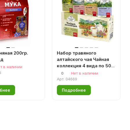
няная 200гр.
Набор травяного
ад
алтайского чая Чайная
коллекция 4 вида по 50
т в наличии
гр. Горный чай, Таежный
6
0
Нет в наличии
чай, Лесной чай, Луговой
Арт.
04669
чай
бнее
Подробнее