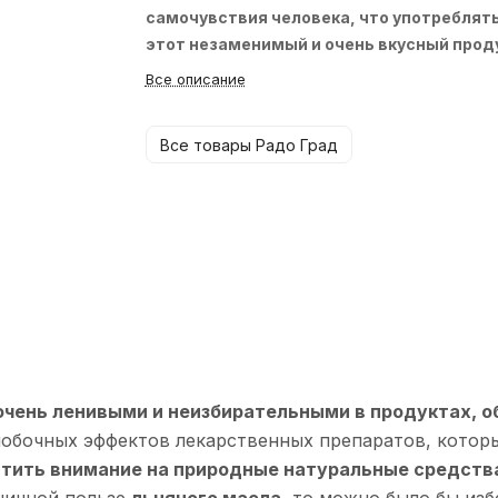
самочувствия человека, что употреблят
этот незаменимый и очень вкусный прод
стоит изо дня в день в течение всей
Все описание
жизни.
Льняное масло – это богатейший
источник витаминов, минералов и
Все товары Радо Град
микроэлементов. Льняное масло – это исто
омега-3 и омега-6 жирных кислот. При этом
содержание важнейших полиненасыщенных
жирных кислот омега-3 в льняном масле да
выше, чем в рыбьем жире, который, как
известно благодаря многочисленным научн
исследованиям, улучшает работу сердечно
сосудистой системы.
очень ленивыми и неизбирательными в продуктах, о
обочных эффектов лекарственных препаратов, которы
тить внимание на природные натуральные средства