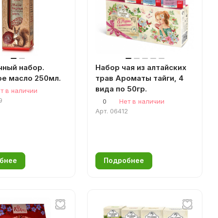
ный набор.
Набор чая из алтайских
е масло 250мл.
трав Ароматы тайги, 4
вида по 50гр.
т в наличии
9
0
Нет в наличии
Арт.
06412
бнее
Подробнее