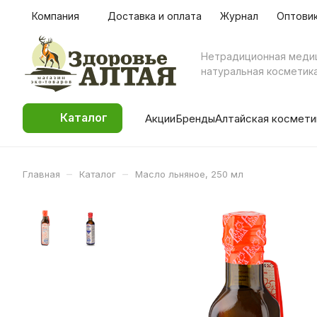
Компания
Доставка и оплата
Журнал
Оптови
Нетрадиционная меди
натуральная косметик
Каталог
Акции
Бренды
Алтайская космети
–
–
Главная
Каталог
Масло льняное, 250 мл