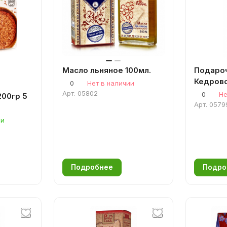
Масло льняное 100мл.
Подароч
Кедрово
0
Нет в наличии
Арт.
05802
0
Не
200гр 5
Арт.
0579
ии
Подробнее
Подро