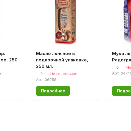
р.
Масло льняное в
Мука ль
ое, 250
подарочной упаковке,
Радогр
250 мл.
0
Не
Арт.
0474
и
0
Нет в наличии
Арт.
06258
Подробнее
Подро