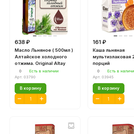
638 ₽
161 ₽
Масло Льняное ( 500мл )
Каша льняная
Алтайское холодного
мультизлаковая 
отжима. Original Altay
порций
0
Есть в наличии
0
Есть в налич
Арт.
03790
Арт.
03945
В корзину
В корзину