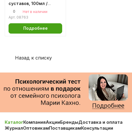
суставов, 100мл /
разогревающий крем
0
Нет в наличии
для суставов
Арт.
08763
Подробнее
Назад к списку
Каталог
Компания
Акции
Бренды
Доставка и оплата
Журнал
Оптовикам
Поставщикам
Консультации