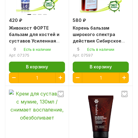
420 ₽
580 ₽
Живокост ФОРТЕ
Корень бальзам
бальзам для костей и
широкого спектра
суставов Усиленная
действия Сибирское
формула, 100мл / крем
здоровье, 250 мл
0
5
Есть в наличии
Есть в наличии
для суставов
Бальзам №1 / Корень
Арт.
07375
Арт.
07597
коричневый
В корзину
В корзину