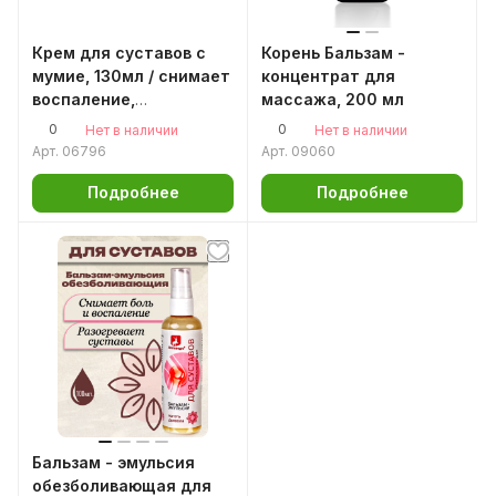
Крем для суставов с
Корень Бальзам -
мумие, 130мл / снимает
концентрат для
воспаление,
массажа, 200 мл
обезболивает
0
0
Нет в наличии
Нет в наличии
Арт.
06796
Арт.
09060
Подробнее
Подробнее
Бальзам - эмульсия
обезболивающая для