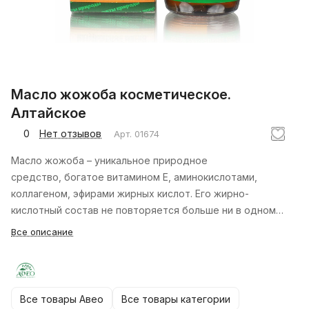
Масло жожоба косметическое.
Алтайское
0
Нет отзывов
Арт.
01674
Масло жожоба – уникальное природное
средство, богатое витамином Е, аминокислотами,
коллагеном, эфирами жирных кислот. Его жирно-
кислотный состав не повторяется больше ни в одном
другом природном масле. Масло жожоба оказывает
Все описание
смягчающее и увлажняющее действие, устойчиво к
окислению и перепадам температуры.
Все товары Авео
Все товары категории