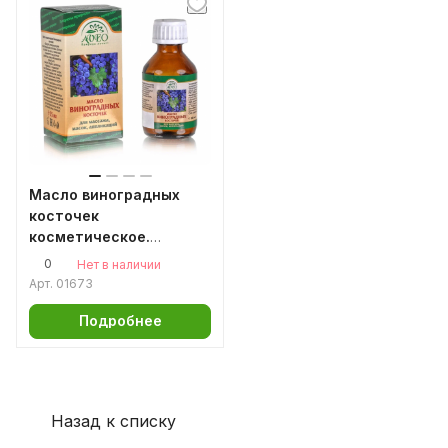
Масло виноградных
косточек
косметическое.
Алтайское
0
Нет в наличии
Арт.
01673
Подробнее
Назад к списку