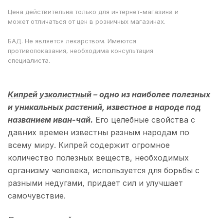
и благотворно влияет на работу всех органов и
Цена действительна только для интернет-магазина и
может отличаться от цен в розничных магазинах.
систем. Важно, что напиток из лекарственной травы не
имеет противопоказаний, поэтому не наносит никакого
БАД. Не является лекарством. Имеются
вреда даже детям. Постоянное употребление напитка,
противопоказания, необходима консультация
содержащего огромное количество витамина С,
специалиста.
приводит к повышению иммунитета.
Кипрей узколистный
– одно из наиболее полезных
и уникальных растений, известное в народе под
названием иван-чай.
Его целебные свойства с
давних времен известны разным народам по
всему миру. Кипрей содержит огромное
количество полезных веществ, необходимых
организму человека, используется для борьбы с
разными недугами, придает сил и улучшает
самочувствие.