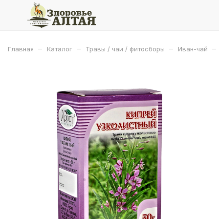
–
–
–
–
Главная
Каталог
Травы / чаи / фитосборы
Иван-чай