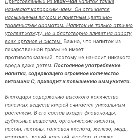
Приготовленный из
иван-чая
напиток также
называют копорским чаем. Он отличается
насыщенным вкусом и приятным цветочно-
травянистым ароматом. Напиток не только отлично
утоляет жажду, но и благотворно влияет на работу
всех органов и систем.
Важно, что напиток из
лекарственной травы не имеет
противопоказаний, поэтому не наносит никакого
вреда даже детям.
Постоянное употребление
напитка, содержащего огромное количество
витамина С, приводит к повышению иммунитета.
Благодаря содержанию высокого количества
полезных веществ кипрей считается уникальным
растением. В его состав входят флавоноиды,
дубильные вещества, органические кислоты,
пектин, лектины, галловая кислота, железо, медь,
марганец, калий, кальций, фосфор, а также