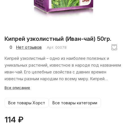
Кипрей узколистный (Иван-чай) 50гр.
0
Нет отзывов
Арт.
00078
Кипрей узколистный – одно из наиболее полезных и
уникальных растений, известное в народе под названием
иван-чай. Его целебные свойства с давних времен
известны разным народам по всему миру. Кипрей
содержит огромное количество полезных веществ,
Все описание
необходимых организму человека, используется для
борьбы с разными недугами, придает сил и улучшает
Все товары Хорст
Все товары категории
самочувствие.
Приготовленный из иван-чая напиток
также называют копорским чаем. Он отличается
114 ₽
насыщенным вкусом и приятным цветочно-травянистым
ароматом. Напиток не только отлично утоляет жажду, но