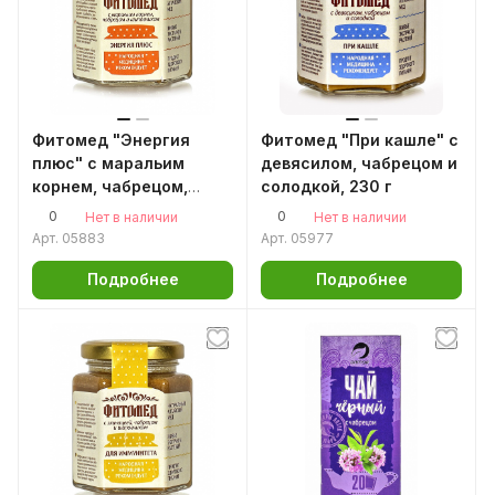
Фитомед "Энергия
Фитомед "При кашле" с
плюс" с маральим
девясилом, чабрецом и
корнем, чабрецом,
солодкой, 230 г
шиповником, 230 г
0
0
Нет в наличии
Нет в наличии
Арт.
05883
Арт.
05977
Подробнее
Подробнее