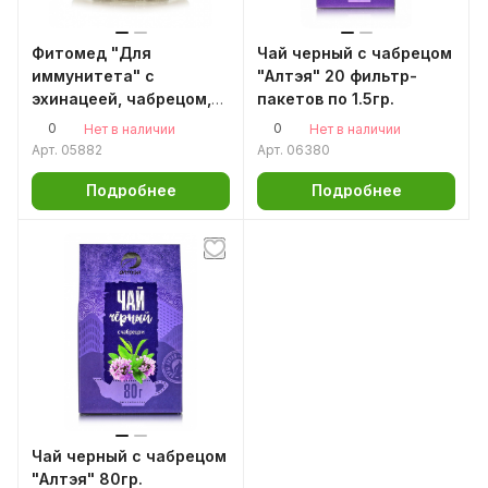
Фитомед "Для
Чай черный с чабрецом
иммунитета" с
"Алтэя" 20 фильтр-
эхинацеей, чабрецом,
пакетов по 1.5гр.
шиповником, 230 г
0
0
Нет в наличии
Нет в наличии
Арт.
05882
Арт.
06380
Подробнее
Подробнее
Чай черный с чабрецом
"Алтэя" 80гр.