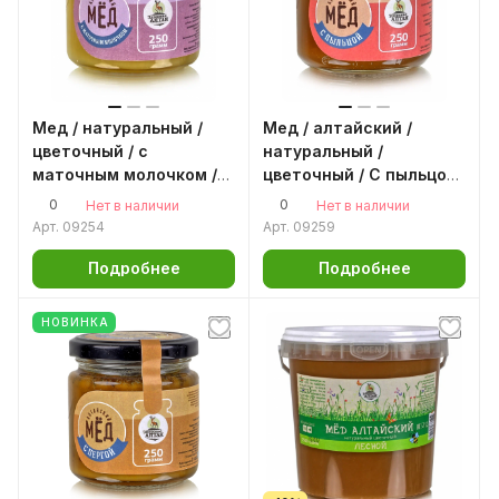
Мед / натуральный /
Мед / алтайский /
цветочный / с
натуральный /
маточным молочком /
цветочный / С пыльцой
стекло 250гр.
/ стекло 250гр.
0
0
Нет в наличии
Нет в наличии
Арт.
09254
Арт.
09259
Подробнее
Подробнее
НОВИНКА