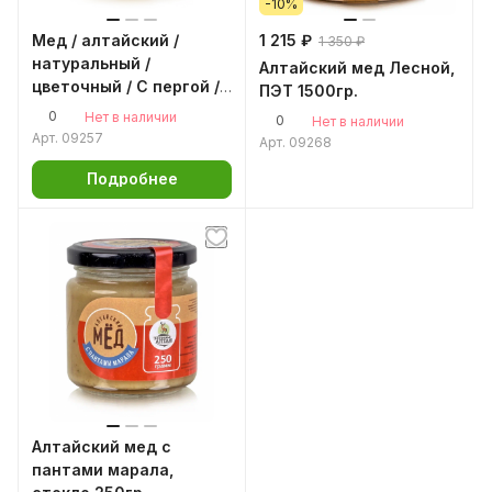
-10%
Мед / алтайский /
1 215 ₽
1 350 ₽
натуральный /
Алтайский мед Лесной,
цветочный / С пергой /
ПЭТ 1500гр.
стекло 250гр.
0
Нет в наличии
0
Нет в наличии
Арт.
09257
Арт.
09268
Подробнее
Алтайский мед с
пантами марала,