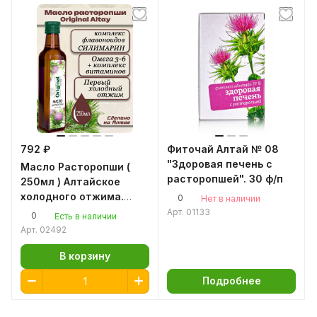
792 ₽
Фиточай Алтай № 08
"Здоровая печень с
Масло Расторопши (
расторопшей". 30 ф/п
250мл ) Алтайское
холодного отжима.
0
Нет в наличии
Original Altay
Арт.
01133
0
Есть в наличии
Арт.
02492
В корзину
Подробнее