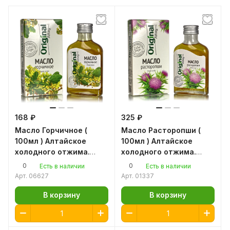
168 ₽
325 ₽
Масло Горчичное (
Масло Расторопши (
100мл ) Алтайское
100мл ) Алтайское
холодного отжима.
холодного отжима.
Original Altay
Original Altay
0
0
Есть в наличии
Есть в наличии
Арт.
06627
Арт.
01337
В корзину
В корзину