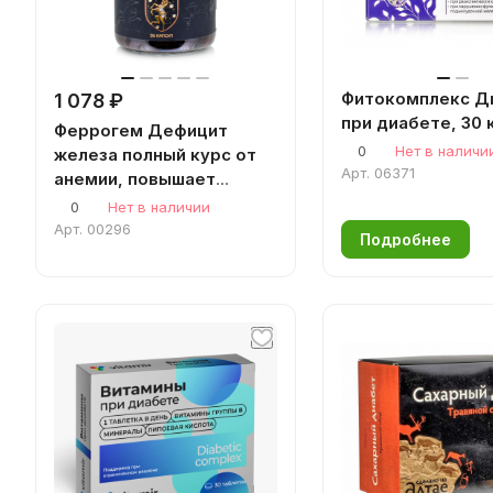
Фитокомплекс Д
1 078 ₽
при диабете, 30 
Феррогем Дефицит
0
Нет в наличи
железа полный курс от
Арт.
06371
анемии, повышает
ферритин, гемоглобин
0
Нет в наличии
алтайские витамины для
Арт.
00296
Подробнее
мужчин и женщин