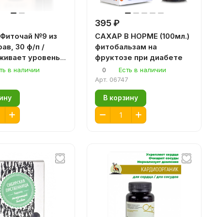
395 ₽
Фиточай №9 из
САХАР В НОРМЕ (100мл.)
ав, 30 ф/п /
фитобальзам на
живает уровень
фруктозе при диабете
/ диабетикам /
ть в наличии
0
Есть в наличии
ь сладкого
Арт.
06747
зину
В корзину