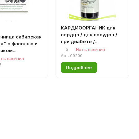
КАРДИООРГАНИК для
сердца / для сосудов /
нница сибирская
при диабете /
а" с фасолью и
омолаживающее,
5
Нет в наличии
иком.
90капс.
Арт.
09200
щий диабет. 30
т в наличии
0,5гр. Сашера-Мед
6
Подробнее