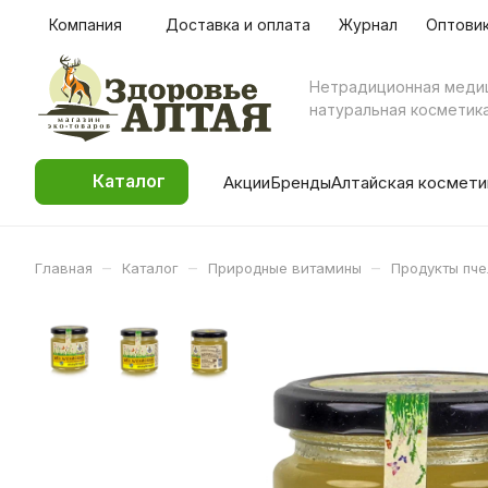
Компания
Доставка и оплата
Журнал
Оптови
Нетрадиционная меди
натуральная косметик
Каталог
Акции
Бренды
Алтайская космети
–
–
–
Главная
Каталог
Природные витамины
Продукты пч