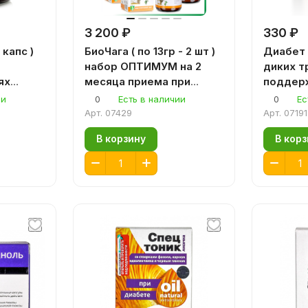
3 200 ₽
330 ₽
 капс )
БиоЧага ( по 13гр - 2 шт )
Диабет 
а
набор ОПТИМУМ на 2
диких тр
ях
месяца приема при
поддер
и
аллергии,
сахара 
ии
0
Есть в наличии
0
Ес
сулина.
предотвращает
контрол
Арт.
07429
Арт.
07191
нагноение ран
В корзину
В кор