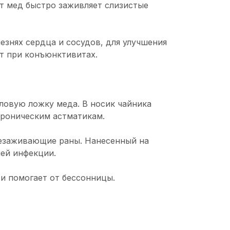
т мед быстро заживляет слизистые
лезнях сердца и сосудов, для улучшения
ют при конъюнктивитах.
ловую ложку меда. В носик чайника
хроническим астматикам.
незаживающие раны. Нанесенный на
лей инфекции.
и помогает от бессонницы.