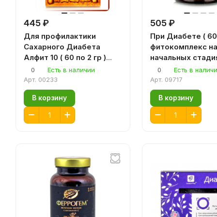
445 ₽
505 ₽
Для профилактики
При Диабете ( 60
Сахарного Диабета
фитокомплекс н
Алфит 10 ( 60 по 2 гр )
начальных стади
фитосбор
заболевания и пр
0
Есть в наличии
0
Есть в налич
использовании ин
Арт.
00233
Арт.
09717
В корзину
В корзину