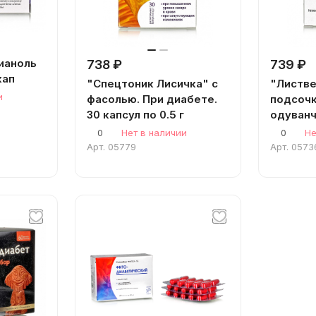
ианоль
738 ₽
739 ₽
кап
"Спецтоник Лисичка" с
"Листве
и
фасолью. При диабете.
подсочк
30 капсул по 0.5 г
одуванч
Исчезаю
0
Нет в наличии
0
Не
капс., 
Арт.
05779
Арт.
0573