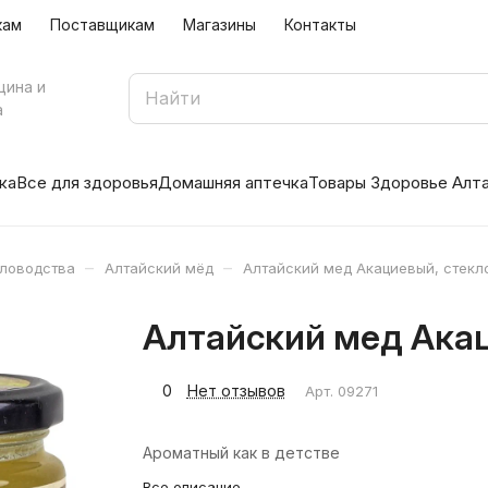
кам
Поставщикам
Магазины
Контакты
цина и
а
ка
Все для здоровья
Домашняя аптечка
Товары Здоровье Алт
–
–
еловодства
Алтайский мёд
Алтайский мед Акациевый, стекло
Алтайский мед Акац
0
Нет отзывов
Арт.
09271
Ароматный как в детстве
Все описание