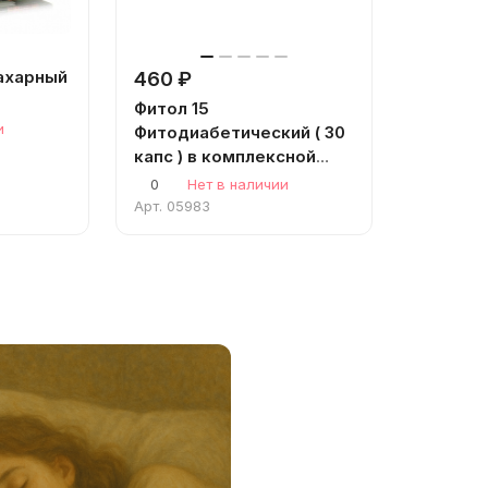
ахарный
460 ₽
Фитол 15
и
Фитодиабетический ( 30
капс ) в комплексной
терапии сахарного
0
Нет в наличии
диабета 1 и 2 типа
Арт.
05983