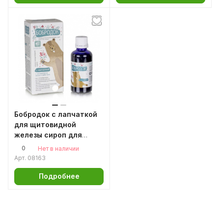
Бобродок с лапчаткой
для щитовидной
железы сироп для
детей, 50 мл.
0
Нет в наличии
Арт.
08163
Подробнее