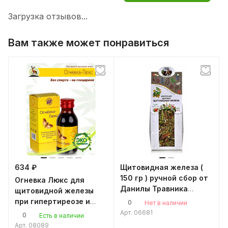
Загрузка отзывов...
Вам также может понравиться
634 ₽
Щитовидная железа (
150 гр ) ручной сбор от
Огневка Люкс для
Данилы Травника
щитовидной железы
витамины для
при гипертиреозе и
0
Нет в наличии
эндокринной системы
гипотиреозе, 100мл.
Арт.
06681
0
Есть в наличии
восковая моль
Арт.
08089