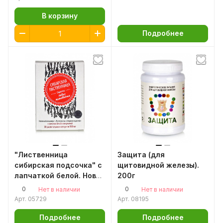
настойка пчелиной
огневки
В корзину
Подробнее
"Лиственница
Защита (для
сибирская подсочка" с
щитовидной железы).
лапчаткой белой. Новая
200г
щитовидная. 30 капсул
0
0
Нет в наличии
Нет в наличии
0,5гр. Сашера-Мед
Арт.
05729
Арт.
08195
Подробнее
Подробнее