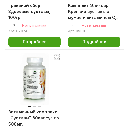
Травяной сбор
Комплект Эликсир
Здоровые суставы,
Крепкие суставы с
100гр.
мумие и витамином C,
30шт по 10мл
0
0
Нет в наличии
Нет в наличии
Арт.
07074
Арт.
09818
Подробнее
Подробнее
Витаминный комплекс
"Суставы" 60капсул по
500мг.