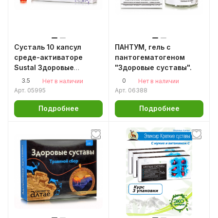
Сусталь 10 капсул
ПАНТУМ, гель с
среде-активаторе
пантогематогеном
Sustal Здоровые
"Здоровые суставы".
суставы Артрит Артроз
3.5
0
Нет в наличии
Нет в наличии
Арт.
05995
Арт.
06388
Подробнее
Подробнее