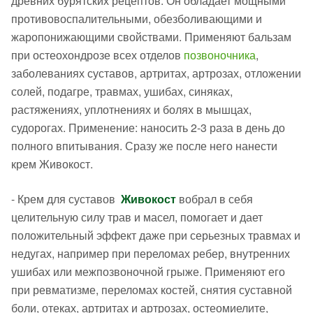
древних бурятских рецептов. Он обладает мощными
противовоспалительными, обезболивающими и
жаропонижающими свойствами. Применяют бальзам
при остеохондрозе всех отделов
позвоночника
,
заболеваниях суставов, артритах, артрозах, отложении
солей, подагре, травмах, ушибах, синяках,
растяжениях, уплотнениях и болях в мышцах,
судорогах. Применение: наносить 2-3 раза в день до
полного впитывания. Сразу же после него нанести
крем Живокост.
- Крем для суставов
Живокост
вобрал в себя
целительную силу трав и масел, помогает и дает
положительный эффект даже при серьезных травмах и
недугах, например при переломах ребер, внутренних
ушибах или межпозвоночной грыже. Применяют его
при ревматизме, переломах костей, снятия суставной
боли, отеках, артритах и артрозах, остеомиелите,