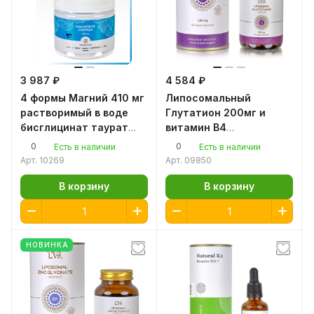
3 987 ₽
4 584 ₽
4 формы Магний 410 мг
Липосомальный
растворимый в воде
Глутатион 200мг и
бисглицинат таурат
витамин В4
малат от судорог,
омолаживающий Бад
0
0
Есть в наличии
Есть в наличии
бессонницы, стресса
для кожи, волос и
Арт.
10269
Арт.
09850
ногтей
В корзину
В корзину
НОВИНКА