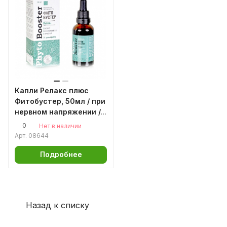
Капли Релакс плюс
Фитобустер, 50мл / при
нервном напряжении /
стрессе / бессоннице
0
Нет в наличии
Арт.
08644
Подробнее
Назад к списку