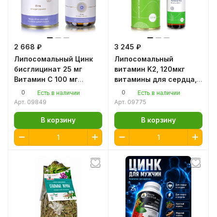
2 668 ₽
3 245 ₽
Липосомальный Цинк
Липосомальный
бисглицинат 25 мг
витамин K2, 120мкг
Витамин С 100 мг
витамины для сердца,
высокая
костей, зубов, сосудов
0
0
Есть в наличии
Есть в наличии
эффективность для
Арт.
09849
Арт.
09775
иммунитета, улучшения
зрения
В корзину
В корзину