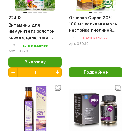
724 ₽
Огневка Сироп 30%,
100 мл восковая моль
Витамины для
настойка пчелиной
иммунитета золотой
огневки
корень, цинк, чага,
0
Нет в наличии
саган дайля Ритм
Арт.
06030
0
Есть в наличии
Алтая антиоксидант
Арт.
08779
В корзину
Подробнее