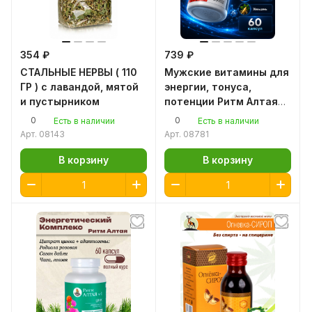
354 ₽
739 ₽
СТАЛЬНЫЕ НЕРВЫ ( 110
Мужские витамины для
ГР ) с лавандой, мятой
энергии, тонуса,
и пустырником
потенции Ритм Алтая
Цинк, красный корень,
0
0
Есть в наличии
Есть в наличии
рейши, женьшень для
Арт.
08143
Арт.
08781
мужчин от простатита
В корзину
В корзину