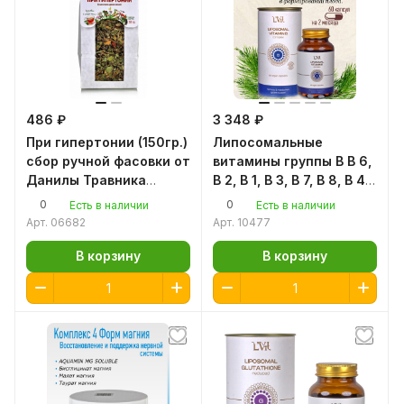
486 ₽
3 348 ₽
При гипертонии (150гр.)
Липосомальные
сбор ручной фасовки от
витамины группы В В 6,
Данилы Травника
В 2, В 1, В 3, В 7, В 8, В 4 в
снижает холестерин
капсулах
0
0
Есть в наличии
Есть в наличии
стабилизируют работу
Арт.
06682
Арт.
10477
нервной системы
В корзину
В корзину