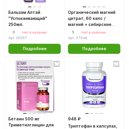
Бальзам Алтай
Органический магний
"Успокаивающий"
цитрат, 60 капс /
250мл.
магний + сибирские
травы / от стресса / от
0
5
Нет в наличии
Нет в наличии
бессонницы
Арт.
05057
Арт.
07048
Подробнее
Подробнее
Бетаин 500 мг
948 ₽
Триметилглицин для
Триптофан в капсулах,