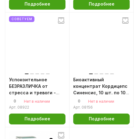
Подробнее
Подробнее
СОВЕТУЕМ
Успокоительное
Биоактивный
БЕЗРАЗЛИЧКА от
концентрат Кордицепс
стресса и тревоги -
Синенсис, 10 шт. по 10
патриния скальная,
мл
0
0
Нет в наличии
Нет в наличии
50мл. антистресс
Арт.
08922
Арт.
08156
Подробнее
Подробнее