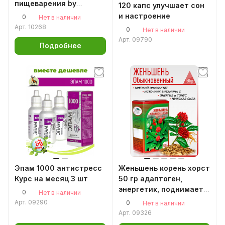
пищеварения by
120 капс улучшает сон
Liposomal Vitamins
и настроение
0
Нет в наличии
аминокислота для
Арт.
10268
0
Нет в наличии
печени и сердца
Арт.
09790
Подробнее
Эпам 1000 антистресс
Женьшень корень хорст
Курс на месяц 3 шт
50 гр адаптоген,
энергетик, поднимает
0
Нет в наличии
иммунитет, улучшает
Арт.
09290
0
Нет в наличии
внимание и память
Арт.
09326