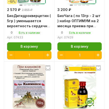
-10%
2 570 ₽
3 200 ₽
2 855 ₽
БиоДигидрокверцетин (
БиоЧага ( по 13гр - 2 шт
5гр ) уменьшается
) набор ОПТИМУМ на 2
вероятность сердечно-
месяца приема при
сосудистых
аллергии,
0
0
Есть в наличии
Есть в наличии
заболеваний
предотвращает
Арт.
07433
Арт.
07429
нагноение ран
В корзину
В корзину