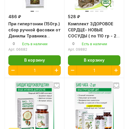
486 ₽
528 ₽
При гипертонии (150гр.)
Комплект ЗДОРОВОЕ
сбор ручной фасовки от
СЕРДЦЕ- НОВЫЕ
Данилы Травника
СОСУДЫ ( по 110 гр - 2
снижает холестерин
шт) для здоровья
0
0
Есть в наличии
Есть в наличии
сердечно-сосудистой
Арт.
06682
Арт.
09882
системы
В корзину
В корзину