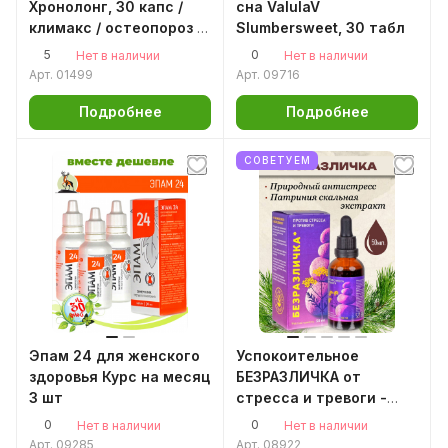
Хронолонг, 30 капс /
сна ValulaV
климакс / остеопороз /
Slumbersweet, 30 табл
хронолонг сибирское
5
0
Нет в наличии
Нет в наличии
здоровье
Арт.
01499
Арт.
09716
Подробнее
Подробнее
СОВЕТУЕМ
Эпам 24 для женского
Успокоительное
здоровья Курс на месяц
БЕЗРАЗЛИЧКА от
3 шт
стресса и тревоги -
патриния скальная,
0
0
Нет в наличии
Нет в наличии
50мл. антистресс
Арт.
09285
Арт.
08922