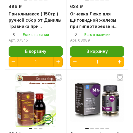
486 ₽
634 ₽
При климаксе ( 150гр.)
Огневка Люкс для
ручной сбор от Данилы
щитовидной железы
Травника при
при гипертиреозе и
менопаузе, от приливов
гипотиреозе, 100мл.
0
0
Есть в наличии
Есть в наличии
восковая моль
Арт.
07545
Арт.
08089
настойка пчелиной
огневки
В корзину
В корзину