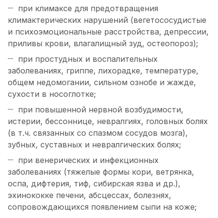
при климаксе для предотвращения
климактерических нарушений (вегетососудистые
и психоэмоциональные расстройства, депрессии,
приливы крови, влагалищный зуд, остеопороз);
при простудных и воспалительных
заболеваниях, гриппе, лихорадке, температуре,
общем недомогании, сильном ознобе и жажде,
сухости в носоглотке;
при повышенной нервной возбудимости,
истерии, бессоннице, невралгиях, головных болях
(в т.ч. связанных со спазмом сосудов мозга),
зубных, суставных и невралгических болях;
при венерических и инфекционных
заболеваниях (тяжелые формы кори, ветрянка,
оспа, дифтерия, тиф, сибирская язва и др.),
эхинококке печени, абсцессах, болезнях,
сопровождающихся появлением сыпи на коже;