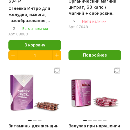
634 ₽
Органический магний
цитрат, 60 капс /
Огневка Интро для
магний + сибирские
желудка, изжога,
травы / от стресса / от
газообразование,
5
Нет в наличии
бессонницы
спазмы в ЖКТ, 100мл.
Арт.
07048
0
Есть в наличии
восковая моль
Арт.
08083
В корзину
Подробнее
Витамины для женщин
Валулав при нарушении