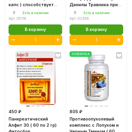
капс ) способствует
Данилы Травника при
улучшению обменных
нарушении обмена
0
0
Есть в наличии
Есть в наличии
процессов,
веществ
Арт.
05118
Арт.
02396
уменьшению отечности
В корзину
В корзину
НОВИНКА
450 ₽
805 ₽
Панкреатический
Противоопухолевый
Алфит 30 ( 60 по 2 гр)
комплекс с Лопухом и
фитосбор
Черным Тмином ( 60