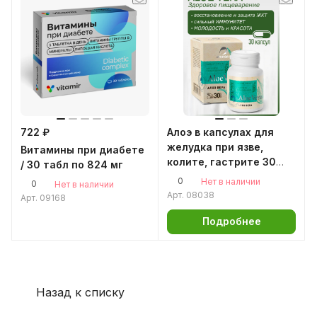
722 ₽
Алоэ в капсулах для
желудка при язве,
Витамины при диабете
колите, гастрите 30
/ 30 табл по 824 мг
капс
0
Нет в наличии
0
Нет в наличии
Арт.
08038
Арт.
09168
Подробнее
Назад к списку