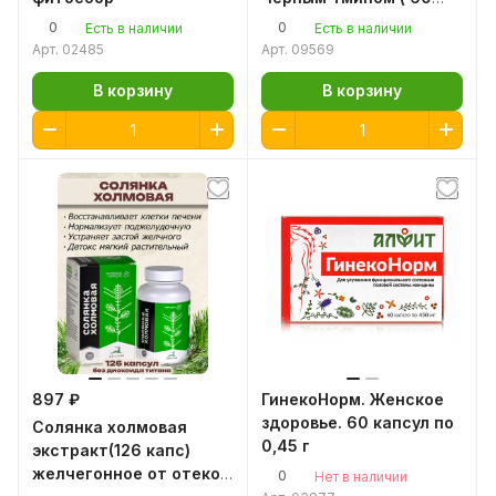
капсул ) для
0
0
Есть в наличии
Есть в наличии
профилактики и
Арт.
02485
Арт.
09569
усиления
медикаментозной
В корзину
В корзину
терапии при любом
виде новообразований
897 ₽
ГинекоНорм. Женское
здоровье. 60 капсул по
Солянка холмовая
0,45 г
экстракт(126 капс)
желчегонное от отеков,
0
Нет в наличии