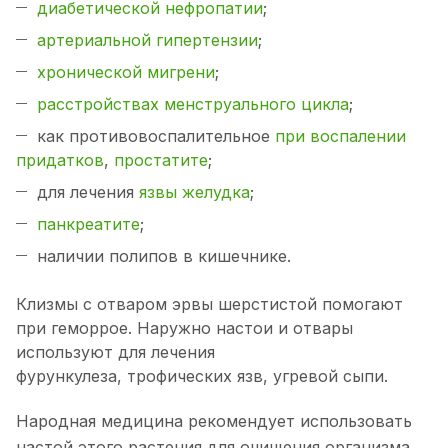
диабетической нефропатии
;
артериальной гипертензии
;
хронической мигрени
;
расстройствах менструального цикла
;
как противовоспалительное
при воспалении
придатков
,
простатите
;
для лечения
язвы желудка
;
панкреатите
;
наличии полипов в кишечнике.
Клизмы с отваром эрвы шерстистой помогают
при геморрое. Наружно настои и отвары
используют для лечения
фурункулеза, трофических язв, угревой сыпи.
Народная медицина рекомендует использовать
настой этого растения для очищения организма,