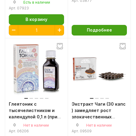
запоров, застоя желчи
Арт.
03877
0
Есть в наличии
Арт.
07923
В корзину
Подробнее
Глеятоник с
Экстракт Чаги (30 капс
тысячелистником и
) замедляет рост
календулой 0,1 л (при
злокачественных
язвенных нарушениях).
опухолей
0
0
Нет в наличии
Нет в наличии
Арт.
06206
Арт.
09509