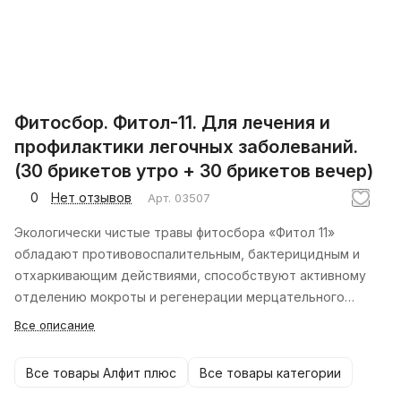
Фитосбор. Фитол-11. Для лечения и
профилактики легочных заболеваний.
(30 брикетов утро + 30 брикетов вечер)
0
Нет отзывов
Арт.
03507
Экологически чистые травы фитосбора «Фитол 11»
обладают противовоспалительным, бактерицидным и
отхаркивающим действиями, способствуют активному
отделению мокроты и регенерации мерцательного
эпителия, тем самым способствуя лечению и
Все описание
профилактике заболеваний легких и верхних дыхательных
путей.
Все товары Алфит плюс
Все товары категории