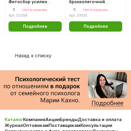
Фитосбор усилен
бронхолегочной
пантами
системы
0
0
Нет в наличии
Нет в наличии
Арт.
03258
Арт.
01925
Подробнее
Подробнее
Назад к списку
Каталог
Компания
Акции
Бренды
Доставка и оплата
Журнал
Оптовикам
Поставщикам
Консультации