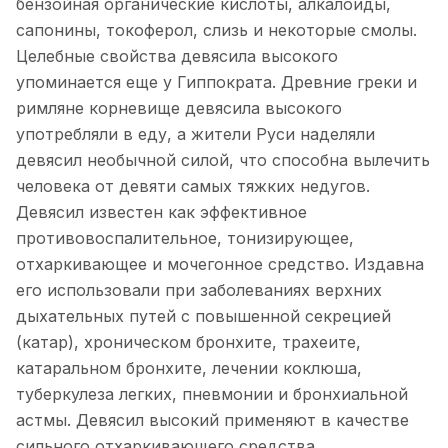
бензойная органические кислоты, алкалоиды,
сапонины, токоферол, слизь и некоторые смолы.
Целебные свойства девясила высокого
упоминается еще у Гиппократа. Древние греки и
римляне корневище девясила высокого
употребляли в еду, а жители Руси наделяли
девясил необычной силой, что способна вылечить
человека от девяти самых тяжких недугов.
Девясил известен как эффективное
противовоспалительное, тонизирующее,
отхаркивающее и мочегонное средство. Издавна
его использовали при заболеваниях верхних
дыхательных путей с повышенной секрецией
(катар), хроническом бронхите, трахеите,
катаральном бронхите, лечении коклюша,
туберкулеза легких, пневмонии и бронхиальной
астмы. Девясил высокий применяют в качестве
сильного отхаркивающего средства.