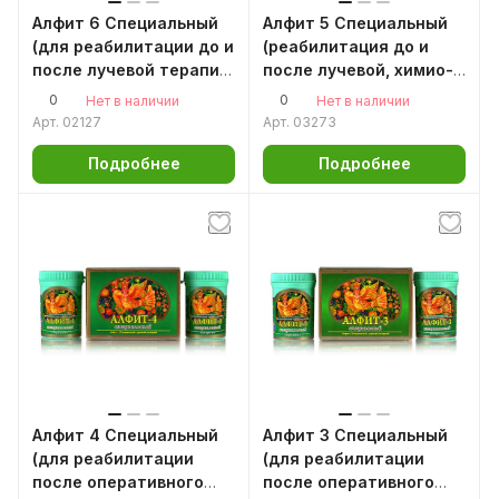
Алфит 6 Специальный
Алфит 5 Специальный
(для реабилитации до и
(реабилитация до и
после лучевой терапии
после лучевой, химио-
зоны полости рта и
терапии при облучении
0
0
Нет в наличии
Нет в наличии
грудной клетки)
кишечника или
Арт.
02127
Арт.
03273
мочевого пузыря)
Подробнее
Подробнее
Алфит 4 Специальный
Алфит 3 Специальный
(для реабилитации
(для реабилитации
после оперативного
после оперативного