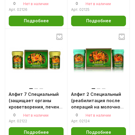
вмешательства на
вмешательства на
0
0
Нет в наличии
Нет в наличии
органах мочеполовой
легких)
Арт.
02126
Арт.
02125
сферы у мужчин)
Подробнее
Подробнее
Алфит 7 Специальный
Алфит 2 Специальный
(защищает органы
(реабилитация после
кроветворения, печень,
операций на молочной
почки, слизистые
железе и органах
0
0
Нет в наличии
Нет в наличии
оболочки
мочеполовой сферы у
Арт.
02122
Арт.
02124
пищеварительного
женщин)
тракта после
Подробнее
Подробнее