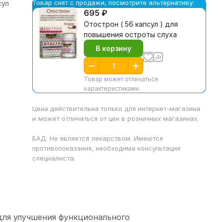
Товар снят с продажи, посмотрите альтернативу:
сул
695 ₽
Отострон ( 56 капсул ) для
повышения остроты слуха
В корзину
Товар может отличаться
характеристиками.
Цена действительна только для интернет-магазина
и может отличаться от цен в розничных магазинах.
БАД. Не является лекарством. Имеются
противопоказания, необходима консультация
специалиста.
для улучшения функционального