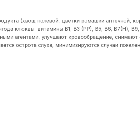
одукта (хвощ полевой, цветки ромашки аптечной, ко
ягода клюквы, витамины B1, B3 (PP), В5, В6, В7(Н), В
ными агентами, улучшают кровообращение, снимают о
ется острота слуха, минимизируются случаи появлен