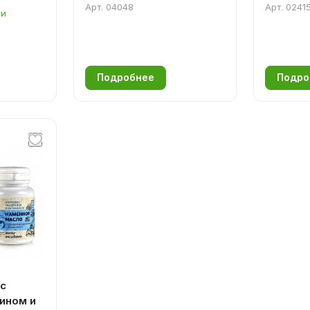
Арт.
04048
Арт.
0241
ии
а С и
Подробнее
Подро
с
ином и