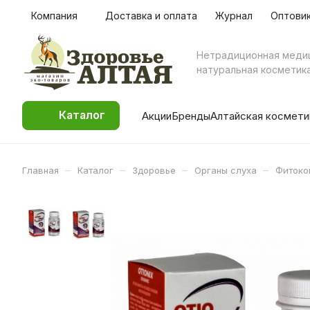
Компания
Доставка и оплата
Журнал
Оптови
Нетрадиционная меди
натуральная косметик
Каталог
Акции
Бренды
Алтайская космети
–
–
–
–
Главная
Каталог
Здоровье
Органы слуха
Фитоком