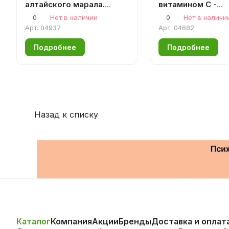
алтайского марала.
витамином С -
2*135 капсул (Полный
антиоксидант дл
0
Нет в наличии
0
Нет в наличи
курс) Пантопроект
и сосудов
Арт.
04937
Арт.
04682
Подробнее
Подробнее
Назад к списку
Каталог
Компания
Акции
Бренды
Доставка и оплат