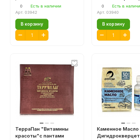
Е, В3, В5, В6, В1, В2, А,
дополнительный
0
Есть в наличии
0
Есть в налич
В12, а также фолиевой
источник витамин
Арт.
03942
Арт.
03940
кислоты и биотина
бета – каротина
В корзину
В корзину
ТерраПан "Витамины
Каменное Масло 
красоты"с пантами
Дигидрокверцет