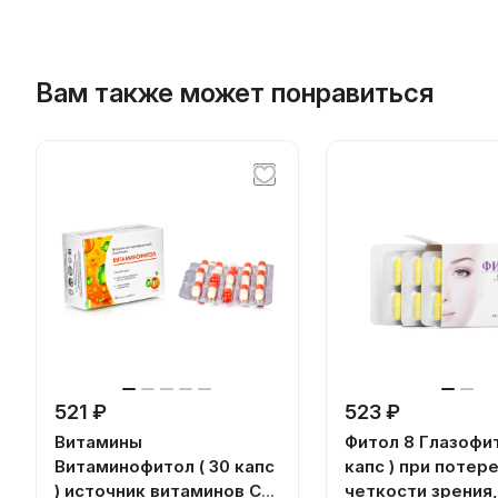
Вам также может понравиться
521 ₽
523 ₽
Витамины
Фитол 8 Глазофит
Витаминофитол ( 30 капс
капс ) при потер
) источник витаминов С,
четкости зрения,