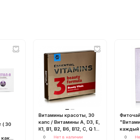
Витамины красоты, 30
Фиточай
капс / Витамины А, D3, Е,
"Витами
 ( 30
К1, В1, В2, В6, В12, С, Q 10,
каждый 
е
фолиевая кислота
0
Нет в наличии
0
Не
 как