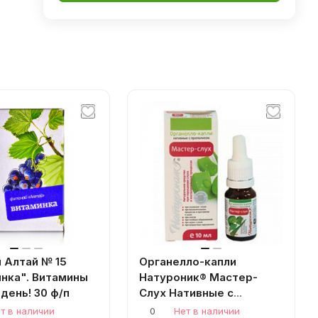
 Алтай № 15
Органелло-капли
нка". Витамины
Натуроник® Мастер-
день! 30 ф/п
Слух Нативные с
прополисом 10мл.
т в наличии
0
Нет в наличии