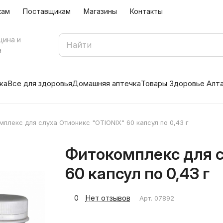
кам
Поставщикам
Магазины
Контакты
цина и
а
ка
Все для здоровья
Домашняя аптечка
Товары Здоровье Алт
плекс для слуха Отионикс "OTIONIX" 60 капсул по 0,43 г
Фитокомплекс для с
60 капсул по 0,43 г
0
Нет отзывов
Арт.
07892