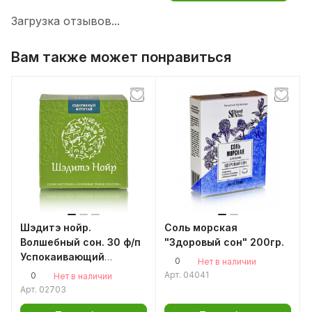
Загрузка отзывов...
Вам также может понравиться
Шэдитэ нойр.
Соль морская
Волшебный сон. 30 ф/п
"Здоровый сон" 200гр.
Успокаивающий
0
Нет в наличии
фиточай
Арт.
04041
0
Нет в наличии
Арт.
02703