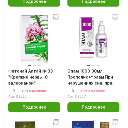
Подробнее
Подробнее
Фиточай Алтай № 33
Эпам 1000 30мл.
"Крепкие нервы. С
Прополис+травы При
валерианой".
нарушениях сна, при
Расслабляющий. 30 ф/п
стрессе, депрессии,
0
0
Нет в наличии
Нет в наличии
неврозе, при
Арт.
03525
Арт.
02567
нарушениях памяти и
внимания, при головных
Подробнее
Подробнее
болях