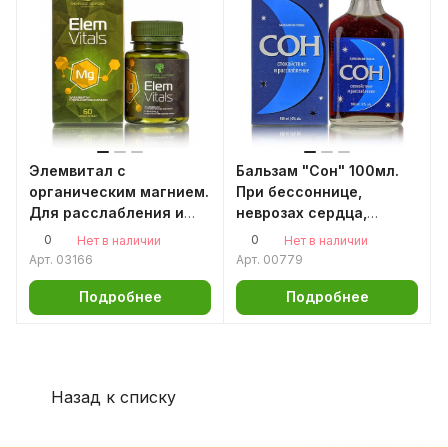
Элемвитал с
Бальзам "Сон" 100мл.
органическим магнием.
При бессоннице,
Для расслабления и
неврозах сердца,
сна. 60 капсул
депрессии
0
0
Нет в наличии
Нет в наличии
Арт.
03166
Арт.
00779
Подробнее
Подробнее
Назад к списку