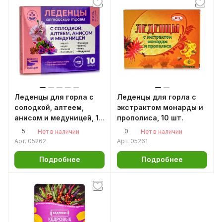
Леденцы для горла с
Леденцы для горла с
солодкой, алтеем,
экстрактом монарды и
анисом и медуницей, 10
прополиса, 10 шт.
шт.
5
0
Нет в наличии
Нет в наличии
Арт.
05262
Арт.
05261
Подробнее
Подробнее