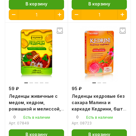
В корзину
В корзину
59 ₽
95 ₽
Леденцы живичные с
Леденцы кедровые без
медом, кедром,
сахара Малина и
ромашкой и мелиссой,
каркаде Кедрини, 6шт
6шт по 3,2гр.
по 3,2гр.
0
0
Есть в наличии
Есть в наличии
Арт.
07849
Арт.
08723
В корзину
В корзину