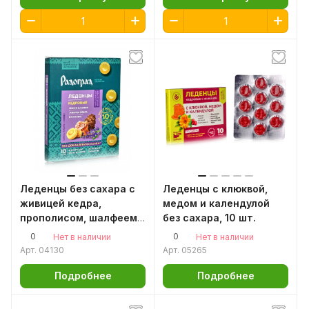
Леденцы без сахара с
Леденцы с клюквой,
живицей кедра,
медом и календулой
прополисом, шалфеем,
без сахара, 10 шт.
10 шт по 3.2 гр
0
0
Нет в наличии
Нет в наличии
Арт.
04130
Арт.
05265
Подробнее
Подробнее