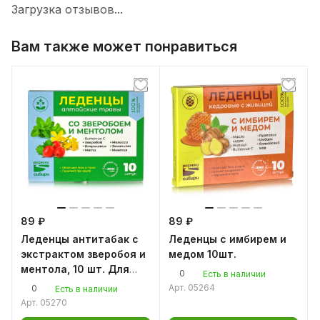
Загрузка отзывов...
Вам также может понравиться
89 ₽
89 ₽
Леденцы антитабак с
Леденцы с имбирем и
экстрактом зверобоя и
медом 10шт.
ментола, 10 шт. Для
0
Есть в наличии
все, кто бросает курить
Арт.
05264
0
Есть в наличии
Арт.
05270