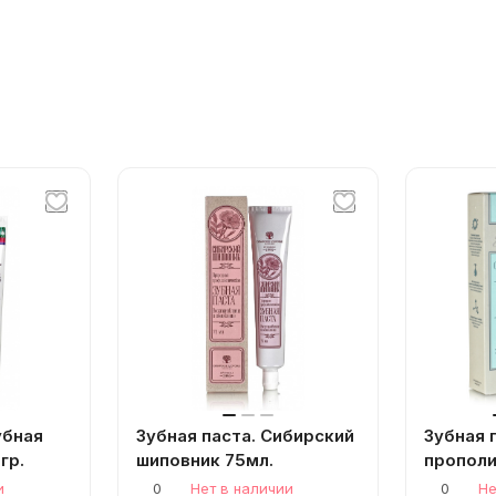
убная
Зубная паста. Сибирский
Зубная 
гр.
шиповник 75мл.
прополи
и
0
Нет в наличии
0
Не