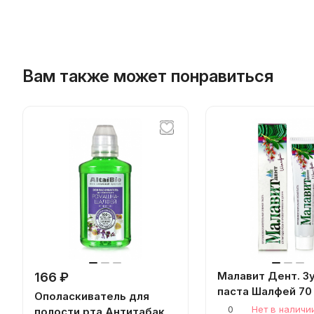
Вам также может понравиться
Малавит Дент. З
166 ₽
паста Шалфей 70 
Ополаскиватель для
0
Нет в наличи
полости рта Антитабак