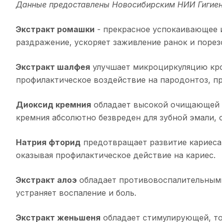
Данные предоставлены Новосибирским НИИ Гигиен
Экстракт ромашки
- прекрасное успокаивающее 
раздражение, ускоряет заживление ранок и порезо
Экстракт шалфея
улучшает микроциркуляцию кро
профилактическое воздействие на пародонтоз, п
Диоксид кремния
обладает высокой очищающей с
кремния абсолютно безвреден для зубной эмали, о
Натрия фторид
предотвращает развитие кариеса,
оказывая профилактическое действие на кариес.
Экстракт алоэ
обладает противовоспалительными
устраняет воспаление и боль.
Экстракт женьшеня
обладает стимулирующей, то