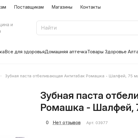
кам
Поставщикам
Магазины
Контакты
цина и
а
ка
Все для здоровья
Домашняя аптечка
Товары Здоровье Алт
–
Зубная паста отбеливающая Антитабак Ромашка - Шалфей, 75 м
Зубная паста отбе
Ромашка - Шалфей, 
0
Нет отзывов
Арт.
03977