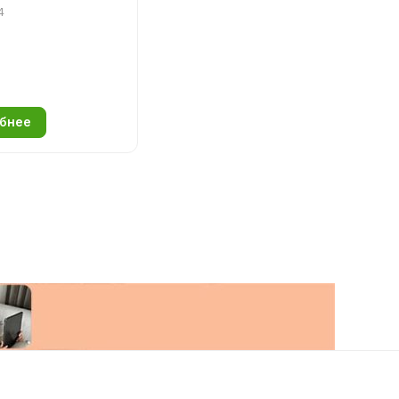
4
бнее