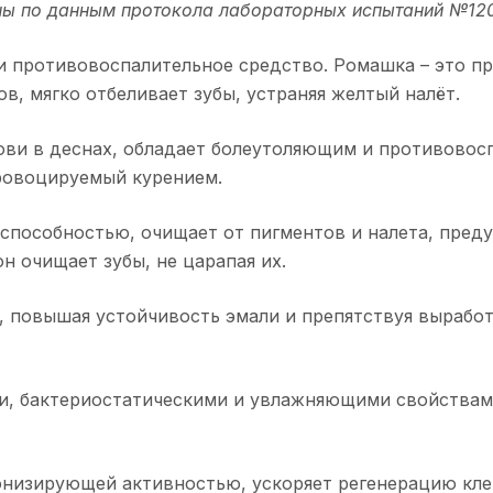
ы по данным протокола лабораторных испытаний №120
и противовоспалительное средство. Ромашка – это п
в, мягко отбеливает зубы, устраняя желтый налёт.
ви в деснах, обладает болеутоляющим и противовос
ровоцируемый курением.
пособностью, очищает от пигментов и налета, пред
н очищает зубы, не царапая их.
 повышая устойчивость эмали и препятствуя выработк
, бактериостатическими и увлажняющими свойствами.
низирующей активностью, ускоряет регенерацию кле