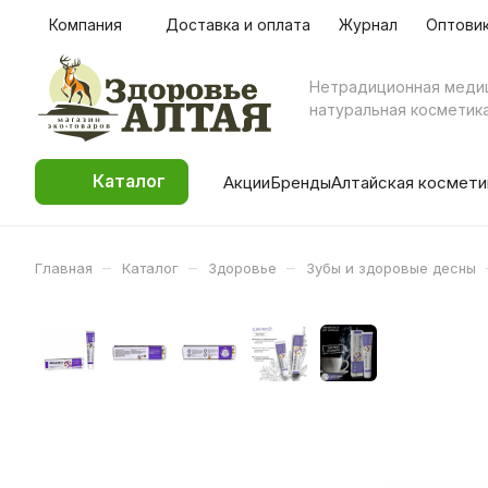
Компания
Доставка и оплата
Журнал
Оптови
Нетрадиционная меди
натуральная косметик
Каталог
Акции
Бренды
Алтайская космети
–
–
–
Главная
Каталог
Здоровье
Зубы и здоровые десны