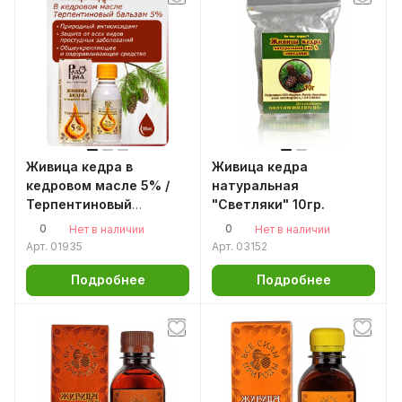
Живица кедра в
Живица кедра
кедровом масле 5% /
натуральная
Терпентиновый
"Светляки" 10гр.
бальзам 100мл /
0
0
Нет в наличии
Нет в наличии
кедровая живица
Арт.
01935
Арт.
03152
Подробнее
Подробнее