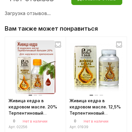
Загрузка отзывов...
Вам также может понравиться
Живица кедра в
Живица кедра в
кедровом масле. 20%
кедровом масле. 12,5%
Терпентиновый
Терпентиновый
бальзам 100мл
бальзам. 90 капсул
0
0
Нет в наличии
Нет в наличии
Арт.
02256
Арт.
01939