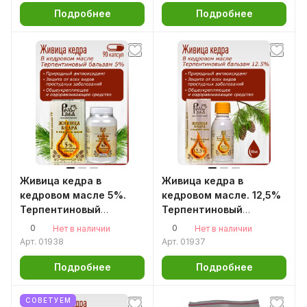
Подробнее
Подробнее
Живица кедра в
Живица кедра в
кедровом масле 5%.
кедровом масле. 12,5%
Терпентиновый
Терпентиновый
бальзам. 90 капсул.
бальзам.100мл.
0
0
Нет в наличии
Нет в наличии
Арт.
01938
Арт.
01937
Подробнее
Подробнее
СОВЕТУЕМ