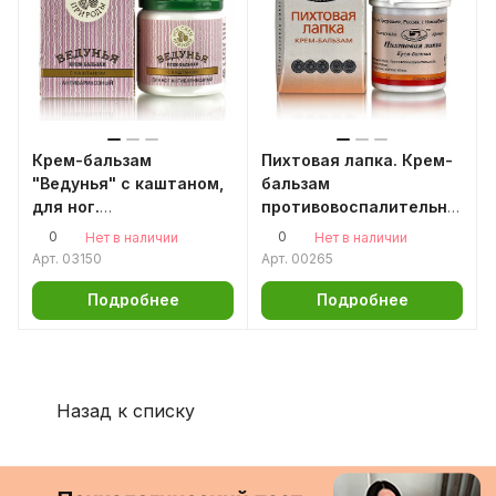
Крем-бальзам
Пихтовая лапка. Крем-
"Ведунья" с каштаном,
бальзам
для ног.
противовоспалительный,
Антиварикозный. 40 г
60 г
0
0
Нет в наличии
Нет в наличии
Арт.
03150
Арт.
00265
Подробнее
Подробнее
Назад к списку