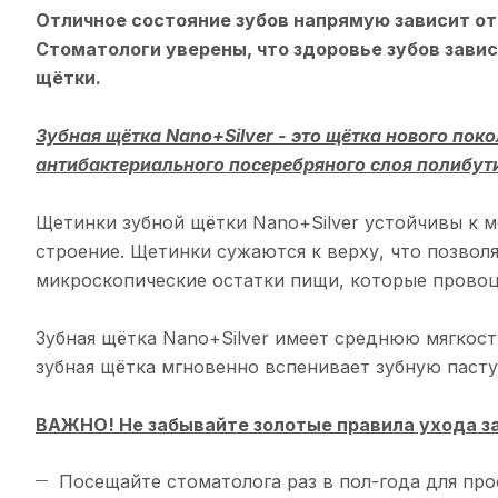
Отличное состояние зубов напрямую зависит от 
Стоматологи уверены, что здоровье зубов зависи
щётки.
Зубная щётка Nano+Silver - это щётка нового по
антибактериального посеребряного слоя полибути
Щетинки зубной щётки Nano+Silver устойчивы к 
строение. Щетинки сужаются к верху, что позвол
микроскопические остатки пищи, которые провоц
Зубная щётка Nano+Silver имеет среднюю мягкост
зубная щётка мгновенно вспенивает зубную пасту
ВАЖНО! Не забывайте золотые правила ухода за
Посещайте стоматолога раз в пол-года для пр