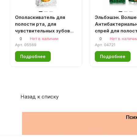
Ополаскиватель для
Эльбэшэн. Волше
полости рта, для
Антибактериаль
чувствительных зубов
спрей для полост
Липа-Календула 200 мл.
10мл.
0
Нет в наличии
0
Нет в наличи
Арт.
05569
Арт.
04721
Подробнее
Подробнее
Назад к списку