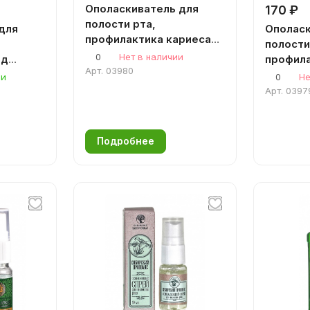
Ополаскиватель для
170 ₽
полости рта,
для
Ополаск
профилактика кариеса
полости
Солодка-Бадан 200 мл.
0
Нет в наличии
од
профил
Арт.
03980
200 мл.
пародон
ии
0
Не
200 мл.
Арт.
0397
Подробнее