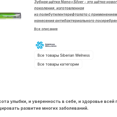
Зубная щётка Nano+Silver - это щётка ново
поколения, изготовленная
из полибутилентерефталата с применение
нанесения антибактериального посеребря
слоя полибутилентерефталат Nano Silver на
Все описание
щетинки.
Все товары Siberian Welness
Все товары категории
сота улыбки, и уверенность в себе, и здоровье всей
цировать развитие многих заболеваний.