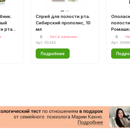
бник.
Спрей для полости рта.
Ополаск
ный
Сибирский прополис, 10
полости
и рта
мл
Ромашк
мл.и
и
0
Нет в наличии
0
Не
Арт.
05342
Арт.
0596
Подробнее
Подро