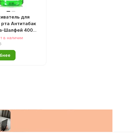
иватель для
 рта Антитабак
а-Шалфей 400
т в наличии
6
бнее