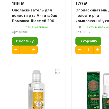
166 ₽
170 ₽
Ополаскиватель для
Ополаскиватель 
полости рта Антитабак
полости рта
Ромашка-Шалфей 200
комплексный ух
мл.
Мумиё-Зверобой 
0
Есть в наличии
0
Есть в налич
Арт.
03981
Арт.
03978
В корзину
В корзину