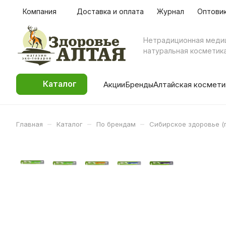
Компания
Доставка и оплата
Журнал
Оптови
Нетрадиционная меди
натуральная косметик
Каталог
Акции
Бренды
Алтайская космети
–
–
–
Главная
Каталог
По брендам
Сибирское здоровье (г