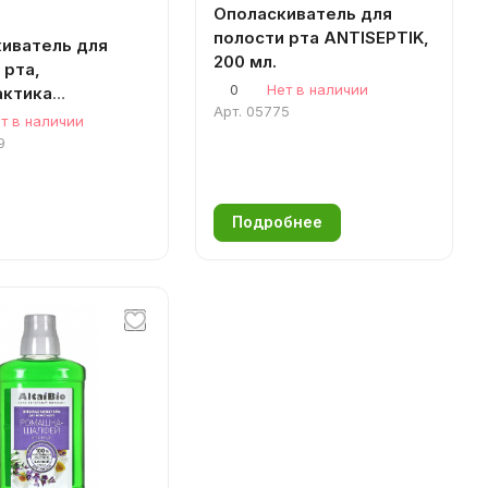
Ополаскиватель для
полости рта ANTISEPTIK,
иватель для
200 мл.
 рта,
0
Нет в наличии
актика
Арт.
05775
тоза Кедр-Пихта
т в наличии
9
Подробнее