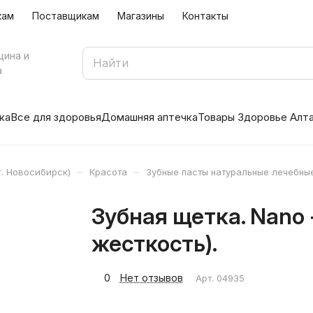
кам
Поставщикам
Магазины
Контакты
цина и
а
ка
Все для здоровья
Домашняя аптечка
Товары Здоровье Алт
–
–
. Новосибирск)
Красота
Зубные пасты натуральные лечебны
Зубная щетка. Nano 
жесткость).
0
Нет отзывов
Арт.
04935