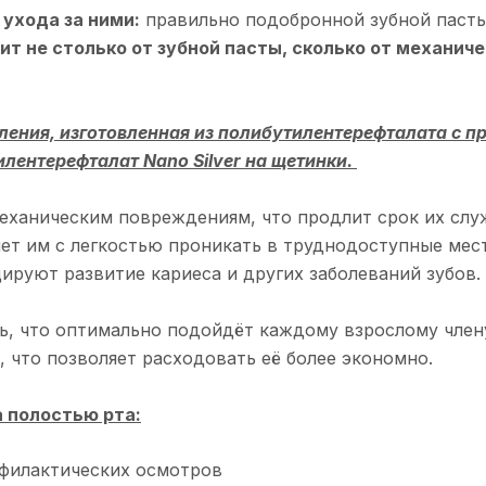
ухода за ними:
правильно подобронной зубной пасты 
т не столько от зубной пасты, сколько от механичес
коления, изготовленная из полибутилентерефталата с 
лентерефталат Nano Silver на щетинки.
механическим повреждениям, что продлит срок их сл
яет им с легкостью проникать в труднодоступные мес
ируют развитие кариеса и других заболеваний зубов.
ь, что оптимально подойдёт каждому взрослому члену
, что позволяет расходовать её более экономно.
 полостью рта:
офилактических осмотров