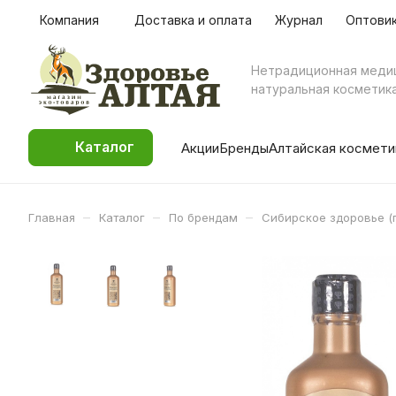
Компания
Доставка и оплата
Журнал
Оптови
Нетрадиционная меди
натуральная косметик
Каталог
Акции
Бренды
Алтайская космети
–
–
–
Главная
Каталог
По брендам
Сибирское здоровье (г