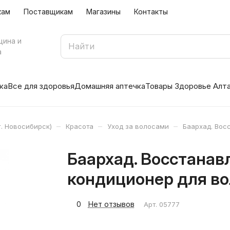
кам
Поставщикам
Магазины
Контакты
цина и
а
ка
Все для здоровья
Домашняя аптечка
Товары Здоровье Алт
–
–
–
. Новосибирск)
Красота
Уход за волосами
Баархад. Вос
Баархад. Восстана
кондиционер для во
0
Нет отзывов
Арт.
05777