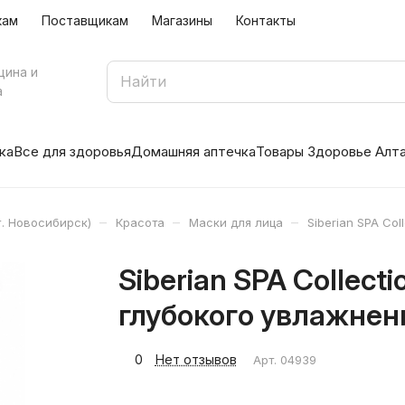
кам
Поставщикам
Магазины
Контакты
цина и
а
ка
Все для здоровья
Домашняя аптечка
Товары Здоровье Алт
–
–
–
. Новосибирск)
Красота
Маски для лица
Siberian SPA Co
Siberian SPA Collect
глубокого увлажнен
0
Нет отзывов
Арт.
04939