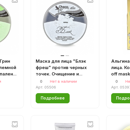
"Грин
Маска для лица "Блэк
Альгина
блемной
фреш" против черных
лица. К
спалений
точек. Очищение и
off mask
сужение пор, 60 г
Collage
и
0
Нет в наличии
0
Не
Аромаджик
Аромад
Арт.
05506
Арт.
0539
Подробнее
Подро