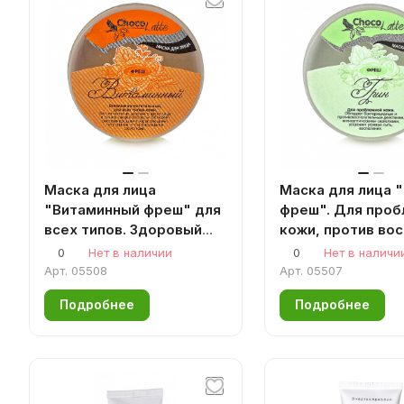
Маска для лица
Маска для лица 
"Витаминный фреш" для
фреш". Для про
всех типов. Здоровый
кожи, против во
цвет лица, 60 г
60 г Аромаджик
0
Нет в наличии
0
Нет в наличи
Аромаджик
Арт.
05508
Арт.
05507
Подробнее
Подробнее