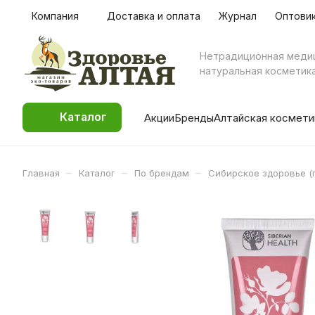
Компания
Доставка и оплата
Журнал
Оптови
Нетрадиционная меди
натуральная косметик
Каталог
Акции
Бренды
Алтайская космети
–
–
–
Главная
Каталог
По брендам
Сибирское здоровье (г