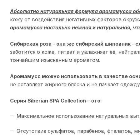
Абсолютно натуральная формула аромамусса об
кожу от воздействия негативных факторов окруж
аромамусса настольно нежная и натуральная, что
Сибирская роза - она же сибирский шиповник - 
заботится о коже, питает и увлажняет её, нейтр
тончайшим изысканным ароматом.
Аромамусс можно использовать в качестве осно
не оставляет жирного блеска и не пачкает одежд
Серия Siberian SPA Collection – это:
Максимальное использование натуральных вытя
Отсутствие сульфатов, парабенов, фталатов, 