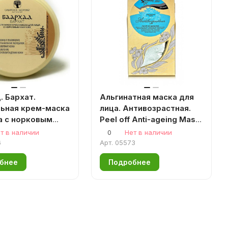
. Бархат.
Альгинатная маска для
ьная крем-маска
лица. Антивозрастная.
а с норковым
Peel off Anti-ageing Mask
100мл.
150мл/50гр. Аромаджик
т в наличии
0
Нет в наличии
6
Арт.
05573
бнее
Подробнее