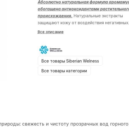
Абсолютно натуральная формула аромаму
обогащена антиоксидантами растительног
происхождения.
Натуральные экстракты
защищают кожу от воздействия негативных
факторов окружающей среды, ускоряют
Все описание
обновление клеток и замедляют процессы
старения.
Формула аромамусса настольно
нежная и натуральная, что рекомендована 
использованию с 12 лет.
Все товары Siberian Welness
Все товары категории
рироды: свежесть и чистоту прозрачных вод горного 