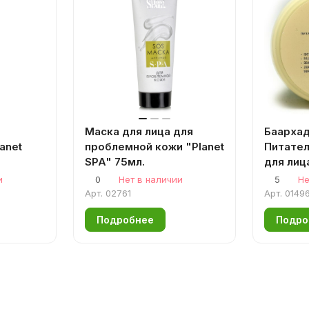
Маска для лица для
Баархад
anet
проблемной кожи "Planet
Питател
SPA" 75мл.
для лиц
маслом 
и
0
Нет в наличии
5
Не
Арт.
02761
Арт.
0149
Подробнее
Подро