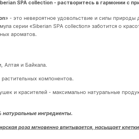
berian SPA collection - растворитесь в гармонии с п
ion
» - это невероятное удовольствие и силы природы
ула серии «Siberian SPA collection» заботится о крас
ных ароматов.
 Алтая и Байкала.
 растительных компонентов.
ушек и красителей - максимально натуральные продук
% натуральные ингредиенты.
рская роза мгновенно впитывается, насыщает клетки