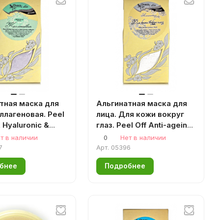
тная маска для
Альгинатная маска для
оллагеновая. Peel
лица. Для кожи вокруг
 Hyaluronic &
глаз. Peel Off Anti-ageing
n 150мл/50гр.
Mask 150мл/50гр.
т в наличии
0
Нет в наличии
жик
Аромаджик
7
Арт.
05396
бнее
Подробнее