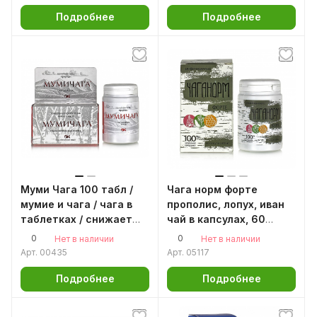
Подробнее
Подробнее
Муми Чага 100 табл /
Чага норм форте
мумие и чага / чага в
прополис, лопух, иван
таблетках / снижает
чай в капсулах, 60
холестерин /
капсул Чага березовая
0
0
Нет в наличии
Нет в наличии
омоложение организма
натуральная, чага
Арт.
00435
Арт.
05117
березовый гриб,
алтайская чага
Подробнее
Подробнее