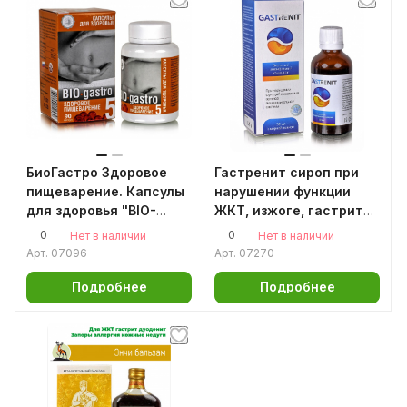
БиоГастро Здоровое
Гастренит сироп при
пищеварение. Капсулы
нарушении функции
для здоровья "BIO-
ЖКТ, изжоге, гастрите,
Gastro" 90 капсул по
Хеликобактер Пилори
0
0
Нет в наличии
Нет в наличии
0,3гр
GASTRENIT 50мл. 2+
Арт.
07096
Арт.
07270
Подробнее
Подробнее