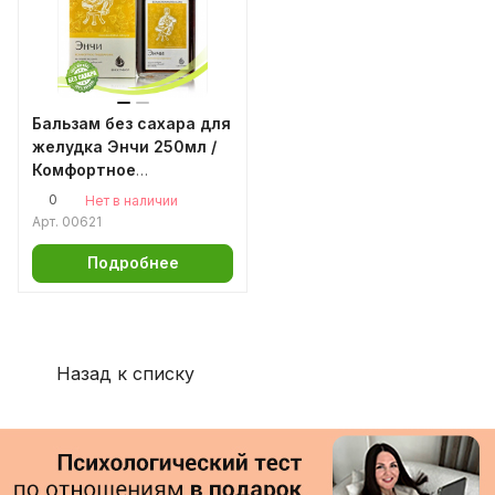
Бальзам без сахара для
желудка Энчи 250мл /
Комфортное
пищеварение / для
0
Нет в наличии
регулярного стула /
Арт.
00621
гастрит / дуоденит /
колит / запор / кожные
Подробнее
аллергические реакции
Назад к списку