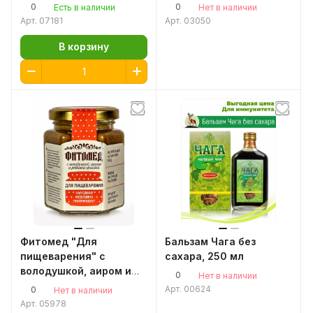
№30*1,5гр.
натуральная, чага
0
0
Есть в наличии
Нет в наличии
березовый гриб,
Арт.
07181
Арт.
03050
алтайская чага
В корзину
Фитомед "Для
Бальзам Чага без
пищеварения" с
сахара, 250 мл
володушкой, аиром и
0
Нет в наличии
рябиной красной, 230 г
Арт.
00624
0
Нет в наличии
Арт.
05978