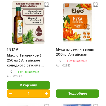
1 817 ₽
Мука из семян тыквы
200гр. Алтайская
Масло Тыквенное (
250мл ) Алтайское
0
Нет в наличии
холодного отжима.
Арт.
02812
Original Altay
0
Есть в наличии
Арт.
02493
В корзину
Подробнее