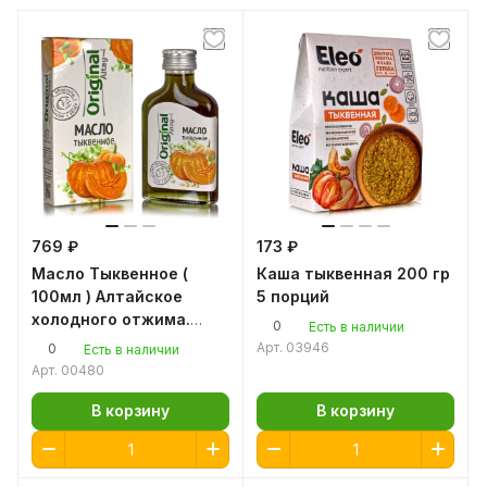
769 ₽
173 ₽
Масло Тыквенное (
Каша тыквенная 200 гр
100мл ) Алтайское
5 порций
холодного отжима.
0
Есть в наличии
Original Altay
Арт.
03946
0
Есть в наличии
Арт.
00480
В корзину
В корзину