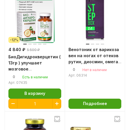
-12%
4 840 ₽
Венотоник от варикоза
5 500 ₽
вен на ногах от отеков
БиоДигидрокверцетин (
рутин, диосмин, омега
13гр ) улучшает
3 для вен и сосудов
мозговое
0
Нет в наличии
Набор Степ Бокс
кровообращение,
Арт.
06314
0
Есть в наличии
нормализует вязкость
Арт.
07435
крови.
В корзину
Подробнее