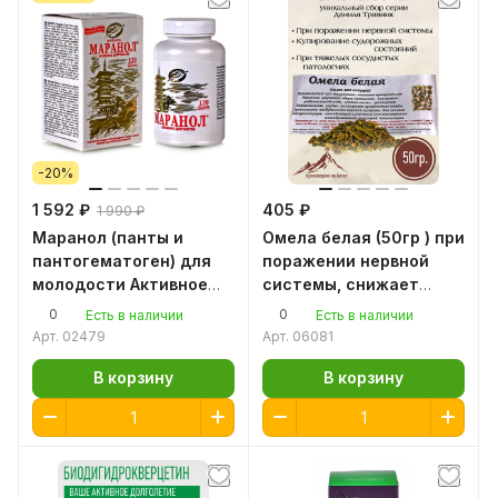
-20%
1 592 ₽
405 ₽
1 990 ₽
Маранол (панты и
Омела белая (50гр ) при
пантогематоген) для
поражении нервной
молодости Активное
системы, снижает
долголетие, 120 капсул
давление, холестерин
0
0
Есть в наличии
Есть в наличии
Пантовый комплекс
ручной сбор от Данилы
Арт.
02479
Арт.
06081
витаминов
Травника
В корзину
В корзину