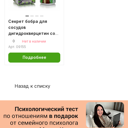
Секрет бобра для
сосудов
дигидрокверцетин со
струей бобра в
0
Нет в наличии
капсулах
Арт.
09155
Подробнее
Назад к списку